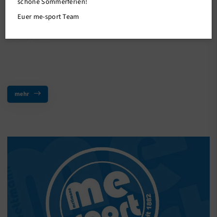
Info:
schöne Sommerferien!
Leider kann Yoga heute Abend (08.12.) um 20:15 Uhr nicht wie
Euer me-sport Team
gewohnt stattfinden. Wir bieten euch dafür ein ruhiges Stretch
mit Nicole an.
mehr