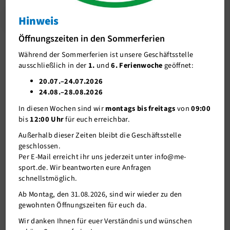
Betriebliche Gesundheitsförderung
mehr
Hinweis
Beiträge
Öffnungszeiten in den Sommerferien
Während der Sommerferien ist unsere Geschäftsstelle
Bildergalerie
ausschließlich in der
1.
und
6. Ferienwoche
geöffnet:
me-sport PLUS
20.07.–24.07.2026
24.08.–28.08.2026
Unser Verein
In diesen Wochen sind wir
montags bis freitags
von
09:00
Mitgliederservice
bis
12:00 Uhr
für euch erreichbar.
Außerhalb dieser Zeiten bleibt die Geschäftsstelle
Verantwortung
geschlossen.
Per E-Mail erreicht ihr uns jederzeit unter info@me-
sport.de. Wir beantworten eure Anfragen
schnellstmöglich.
Ab Montag, den 31.08.2026, sind wir wieder zu den
gewohnten Öffnungszeiten für euch da.
Wir danken Ihnen für euer Verständnis und wünschen
08.12.2021