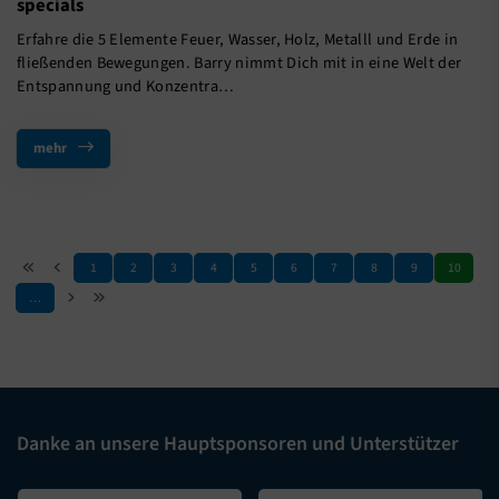
specials
Erfahre die 5 Elemente Feuer, Wasser, Holz, Metalll und Erde in
fließenden Bewegungen. Barry nimmt Dich mit in eine Welt der
Entspannung und Konzentra…
mehr
1
2
3
4
5
6
7
8
9
10
…
Danke an unsere Hauptsponsoren und Unterstützer