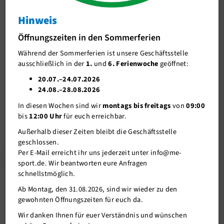
Betriebliche Gesundheitsförderung
Hinweis
Beiträge
Öffnungszeiten in den Sommerferien
Während der Sommerferien ist unsere Geschäftsstelle
Bildergalerie
ausschließlich in der
1.
und
6. Ferienwoche
geöffnet:
me-sport PLUS
20.07.–24.07.2026
01.01.2019
24.08.–28.08.2026
Kurse
Unser Verein
In diesen Wochen sind wir
montags bis freitags
von
09:00
Ab sofort steht mittwochs um 17 Uhr ein neuer Pilates-Kurs auf
Mitgliederservice
bis
12:00 Uhr
für euch erreichbar.
dem Programm. Ulla führt Dich kompetent durch die Übungen
zur Stärkung der Rumpfmuskula…
Außerhalb dieser Zeiten bleibt die Geschäftsstelle
Verantwortung
geschlossen.
Per E-Mail erreicht ihr uns jederzeit unter info@me-
mehr
sport.de. Wir beantworten eure Anfragen
schnellstmöglich.
Ab Montag, den 31.08.2026, sind wir wieder zu den
gewohnten Öffnungszeiten für euch da.
Wir danken Ihnen für euer Verständnis und wünschen
20.12.2018