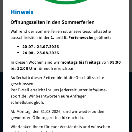
Schwimmen lernen
Schwimmen lernen
Ansprechpartnerin:
Hinweis
Feriencamps
Gruppenleitung / Organisation
Öffnungszeiten in den Sommerferien
Alina Abich
Gesundheit und Fitness
Während der Sommerferien ist unsere Geschäftsstelle
ausschließlich in der
1.
und
6. Ferienwoche
geöffnet:
Outdoor
02104/976006
20.07.–24.07.2026
schwimmkurse@me-sport.de
Wassersport
24.08.–28.08.2026
In diesen Wochen sind wir
montags bis freitags
von
09:00
Denksport
bis
12:00 Uhr
für euch erreichbar.
Kampfsport
Außerhalb dieser Zeiten bleibt die Geschäftsstelle
geschlossen.
Tanzsport
Danke an unsere Hauptsponsoren und Unterstützer
Per E-Mail erreicht ihr uns jederzeit unter info@me-
Sport A-Z
sport.de. Wir beantworten eure Anfragen
schnellstmöglich.
Sportsuche
Ab Montag, den 31.08.2026, sind wir wieder zu den
gewohnten Öffnungszeiten für euch da.
me-sport STUDIO
Wir danken Ihnen für euer Verständnis und wünschen
me-sport PLUS