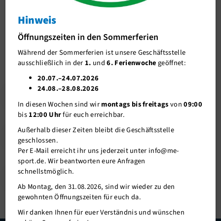
Teilnehmerinformationen
Hinweis
Ausschreibung
Öffnungszeiten in den Sommerferien
Während der Sommerferien ist unsere Geschäftsstelle
Anfahrt + Parken
ausschließlich in der
1.
und
6. Ferienwoche
geöffnet:
Zeitplan
20.07.–24.07.2026
24.08.–28.08.2026
Strecken
Ausschreibung
In diesen Wochen sind wir
montags bis freitags
von
09:00
Anwohnerinfo
bis
12:00 Uhr
für euch erreichbar.
Helfer/in gesucht
Außerhalb dieser Zeiten bleibt die Geschäftsstelle
Anfahrt+Parken
geschlossen.
Sponsoren
Per E-Mail erreicht ihr uns jederzeit unter info@me-
sport.de. Wir beantworten eure Anfragen
Bildergalerie
schnellstmöglich.
Zeitplan
Ergebnisse
Ab Montag, den 31.08.2026, sind wir wieder zu den
gewohnten Öffnungszeiten für euch da.
Ansprechpartner
Wir danken Ihnen für euer Verständnis und wünschen
Sport im Park