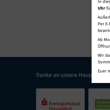
In di
Uhr
fü
Co
Außerh
Per E-
Mar
beant
Ab Mo
Öffnun
Wir d
Somme
Euer 
Danke an unsere Hauptspons