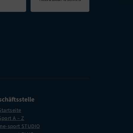
chäftsstelle
Startseite
Sport A – Z
me-sport STUDIO