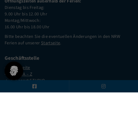
Öffnungszeiten außerhalb der Ferien:
Dienstag bis Freitag:
9.00 Uhr bis 12.00 Uhr
Montag/Mittwoch:
16.00 Uhr bis 18.00 Uhr
Bitte beachten Sie die eventuellen Änderungen in den NRW
Ferien auf unserer
Startseite
.
Geschäftsstelle
Startseite
Sport A – Z
me-sport STUDIO
me-sport PLUS
Unser Verein
Mitgliederservice
Verantwortung