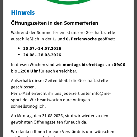
An neuralgischen Punkten regeln Verkehrskadetten den Verkehr.
Die sonstigen Kreuzungen und Einmündungen werden durch
AOK-Schulpreis
Hinweis
Freiwillige vom Bürgerverein Obschwarzbach und me-sport
gesichert.
TEAM Wertung
Öffnungszeiten in den Sommerferien
Während der Sommerferien ist unsere Geschäftsstelle
Anfahrt und Parken
ausschließlich in der
1.
und
6. Ferienwoche
geöffnet:
10 km - der Schwarzbach begleitet Dich
Strecken
20.07.–24.07.2026
24.08.–28.08.2026
Ergebnisse
In diesen Wochen sind wir
montags bis freitags
von
09:00
Neanderland Cup
bis
12:00 Uhr
für euch erreichbar.
Bildergalerie
Außerhalb dieser Zeiten bleibt die Geschäftsstelle
geschlossen.
Rahmenprogramm
Per E-Mail erreicht ihr uns jederzeit unter info@me-
sport.de. Wir beantworten eure Anfragen
Mettmanner Duathlon
schnellstmöglich.
Sport im Park
Ab Montag, den 31.08.2026, sind wir wieder zu den
gewohnten Öffnungszeiten für euch da.
Specials
Wir danken Ihnen für euer Verständnis und wünschen
Unser Verein