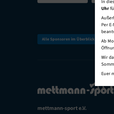
In di
Uhr
fü
Außerh
Per E-
beant
Alle Sponsoren im Überblick
Ab Mo
Öffnun
Wir d
Somme
Euer 
mettmann-sport e.V.