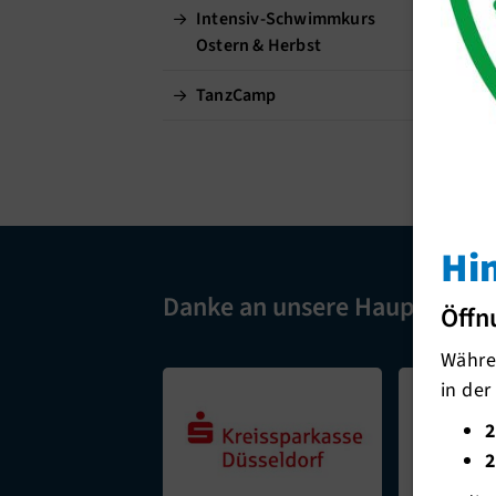
Intensiv-Schwimmkurs
Ostern & Herbst
TanzCamp
Hi
Danke an unsere Hauptspons
Öffn
Währen
in der
2
2