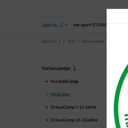
Sport A – Z
me-sport STUDIO
me-s
Sport A – Z
Kids
Feriencamps
KitaCam
K
Feriencamps
FussballCamp
Fe
Lei
KitaCamp
ZirkusCamp 7-12 Jahre
ZirkusCamp 13-15Jahre