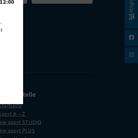
12:00
n.
ir
chäftsstelle
Startseite
Sport A – Z
me-sport STUDIO
me-sport PLUS