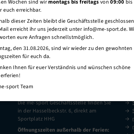
esen Wochen sind wir
montags bis freitags
von
09:00
bis
r euch erreichbar.
alb dieser Zeiten bleibt die Geschäftsstelle geschlosse
Mail erreicht ihr uns jederzeit unter info@me-sport.de. W
worten eure Anfragen schnellstmöglich.
ntag, den 31.08.2026, sind wir wieder zu den gewohnten
gszeiten für euch da.
anken Ihnen für euer Verständnis und wünschen schöne
rferien!
me-sport Team
Geschäftsstelle
Ges
Die me-sport Geschäftsstelle finden Sie
in der Hasselbeckstr. 6, direkt am
Sportplatz HHG
Öffnungszeiten außerhalb der Ferien: