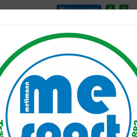
Mitglied werden
port PLUS
Unser Verein
Mitgliederservice
Verantwo
p
itacamp
riencamp
der sind keine Anmeldungen mehr möglich!