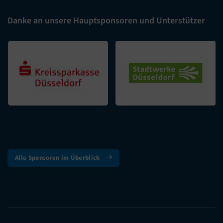
Kids
Danke an unsere Hauptsponsoren und Unterstützer
Gesundheit und Fitness
Outdoor
Wassersport
Denksport
Kampfsport
Tanzsport
Sport A-Z
Sportsuche
Alle Sponsoren im Überblick
me-sport STUDIO
me-sport PLUS
Unser Verein