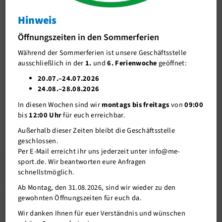
B1-Jugend
Hinweis
B2-Jugend
Team 2024/2025
Öffnungszeiten in den Sommerferien
B3-Jugend
Während der Sommerferien ist unsere Geschäftsstelle
ausschließlich in der
1.
und
6. Ferienwoche
geöffnet:
C1-Jugend
20.07.–24.07.2026
Trainer
C2-Jugend
24.08.–28.08.2026
Giovanni, Lian, Markus
In diesen Wochen sind wir
montags bis freitags
von
09:00
D1-Jugend
bis
12:00 Uhr
für euch erreichbar.
D2-Jugend
Außerhalb dieser Zeiten bleibt die Geschäftsstelle
geschlossen.
D3-Jugend
Per E-Mail erreicht ihr uns jederzeit unter info@me-
E1-Jugend
sport.de. Wir beantworten eure Anfragen
Spielplan
schnellstmöglich.
E2-Jugend
Ab Montag, den 31.08.2026, sind wir wieder zu den
gewohnten Öffnungszeiten für euch da.
E3-Jugend
Trainingszeiten
Wir danken Ihnen für euer Verständnis und wünschen
F1-Jugend