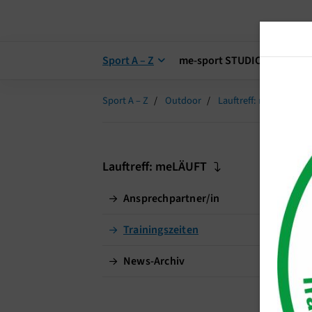
Sport A – Z
me-sport STUDIO
me-s
Sport A – Z
Outdoor
Lauftreff: meLÄUFT
L
Lauftreff: meLÄUFT
Ansprechpartner/in
Tra
Trainingszeiten
An
News-Archiv
Wo