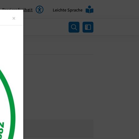
Barrierefreiheit
Leichte Sprache
Close
×
rtung
Ort
Weitere Informationen