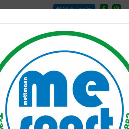
Mitglied werden
port PLUS
Unser Verein
Mitgliederservice
Verantwo
Trainingszeiten
auftreff: mettmannLÄUFT
iningszeiten
gebote
chentag
Zeit
Angebot