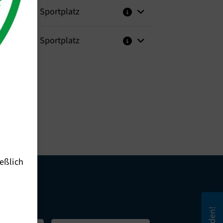
HHG Sportplatz
HHG Sportplatz
eßlich