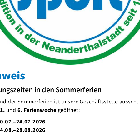
enstag
18:30
–
19:30
Lauftreff:meLÄUFT
mstag
09:00
–
10:00
Lauftreff:meLÄUFT
nweis
ungszeiten in den Sommerferien
d der Sommerferien ist unsere Geschäftsstelle ausschli
1.
und
6. Ferienwoche
geöffnet:
oren und Unterstützer
0.07.–24.07.2026
4.08.–28.08.2026