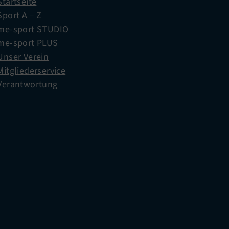
Startseite
Sport A – Z
me-sport STUDIO
me-sport PLUS
Unser Verein
Mitgliederservice
Verantwortung