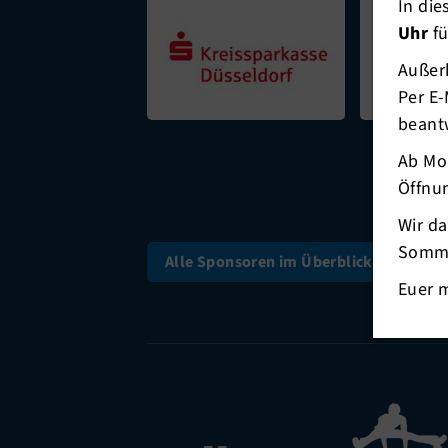
In di
Uhr
fü
Außerh
Per E-
beant
Ab Mo
Öffnun
Wir d
Somme
Alle Sponsoren im Überblick
Euer 