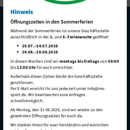
Hinweis
Ansprechpartner
Danke an unsere Hauptsponsoren und Unterstützer
Öffnungszeiten in den Sommerferien
Stellenangebote
Während der Sommerferien ist unsere Geschäftsstelle
Förderverein me-sport e.V.
ausschließlich in der
1.
und
6. Ferienwoche
geöffnet:
Sponsoren
20.07.–24.07.2026
24.08.–28.08.2026
Mitgliederservice
In diesen Wochen sind wir
montags bis freitags
von
09:00
Verantwortung
bis
12:00 Uhr
für euch erreichbar.
Außerhalb dieser Zeiten bleibt die Geschäftsstelle
geschlossen.
Per E-Mail erreicht ihr uns jederzeit unter info@me-
sport.de. Wir beantworten eure Anfragen
schnellstmöglich.
Alle Sponsoren im Überblick
Ab Montag, den 31.08.2026, sind wir wieder zu den
gewohnten Öffnungszeiten für euch da.
Wir danken Ihnen für euer Verständnis und wünschen