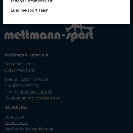
schöne Sommerferien!
Euer me-sport Team
mettmann-sport e.V.
Hasselbeckstr. 6
40822 Mettmann
Telefon:
02104 - 976006
Fax: 02104-976018
E-Mail:
info@me-sport.de
Routenplanung:
Google Maps
Rechtliches:
Impressum
Datenschutz
Barrierefreiheitserklärung