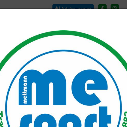
Mitglied werden
port PLUS
Unser Verein
Mitgliederservice
Verantwo
chpartner/in
olleyball
sprechpartner/in
eilungsleitung
bert Beutner
02104 - 53160
ter Elzner