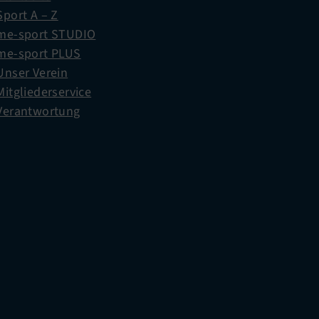
Sport A – Z
me-sport STUDIO
me-sport PLUS
Unser Verein
Mitgliederservice
Verantwortung