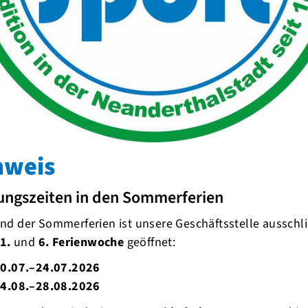
0176-2013 4649
iner (Leistungshobby) Herren
bert Beutner
02104 - 53160
endwart/ Jugendtrainer
us Peitscher
nweis
peitscher@arcor.de
ungszeiten in den Sommerferien
llv. Jugendwart
fan Herbst
d der Sommerferien ist unsere Geschäftsstelle ausschli
1.
und
6. Ferienwoche
geöffnet:
by Mixed I
libald Rodermann
0.07.–24.07.2026
0173-6057993
4.08.–28.08.2026
ed IV