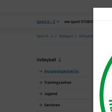
Sport A – Z
me-sport STUDIO
me-s
Sport A – Z
Ballsport
Volleyball
Anspre
V
Volleyball
Ansprechpartner/in
An
Abt
Trainingszeiten
Nor
Jugend
Senioren
Gun