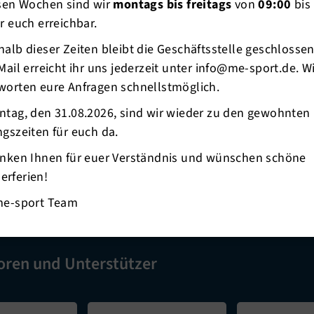
esen Wochen sind wir
montags bis freitags
von
09:00
bis
ter Elzner
r euch erreichbar.
0176-2013 4649
alb dieser Zeiten bleibt die Geschäftsstelle geschlosse
d III
Mail erreicht ihr uns jederzeit unter info@me-sport.de. W
ette Schmidt / Antje Nieland
worten eure Anfragen schnellstmöglich.
ntag, den 31.08.2026, sind wir wieder zu den gewohnten
 Fragen erreichen Sie uns auch unter
info@me-sport.d
gszeiten für euch da.
anken Ihnen für euer Verständnis und wünschen schöne
rferien!
me-sport Team
oren und Unterstützer