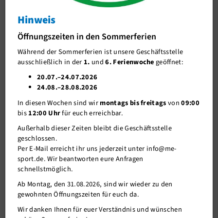
Trainingszeiten
Hinweis
Erwachsene
Öffnungszeiten in den Sommerferien
Erwachsene 1
Während der Sommerferien ist unsere Geschäftsstelle
ausschließlich in der
1.
und
6. Ferienwoche
geöffnet:
Erwachsene 2
20.07.–24.07.2026
Erwachsene 3
24.08.–28.08.2026
In diesen Wochen sind wir
montags bis freitags
von
09:00
Erwachsene 4
Erwachsene 4 in der Saison 2025/2026
bis
12:00 Uhr
für euch erreichbar.
Erwachsene 5
Außerhalb dieser Zeiten bleibt die Geschäftsstelle
Tabelle und Spielplan
geschlossen.
Erwachsene 6
Per E-Mail erreicht ihr uns jederzeit unter info@me-
Kontakt:
Jugend
sport.de. Wir beantworten eure Anfragen
Daniel Zickuhr
schnellstmöglich.
+49 (0) 176 - 34 49 92 46
Erfolge
@ daniel.zickuhr(at)live.de
Ab Montag, den 31.08.2026, sind wir wieder zu den
gewohnten Öffnungszeiten für euch da.
Downloads + Links
Wir danken Ihnen für euer Verständnis und wünschen
Bildergalerie