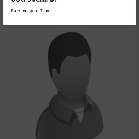
schöne Sommerferien!
Volleyball
Euer me-sport Team
Kids
Gesundheit und Fitness
Outdoor
Wassersport
Denksport
Kampfsport
Tanzsport
Sport A-Z
Sportsuche
me-sport STUDIO
me-sport PLUS