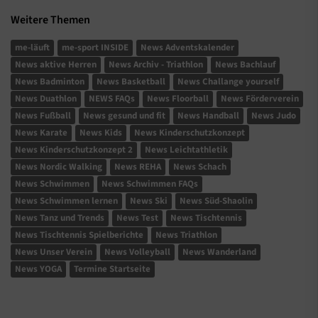
Weitere Themen
me-läuft
me-sport INSIDE
News Adventskalender
News aktive Herren
News Archiv - Triathlon
News Bachlauf
News Badminton
News Basketball
News Challange yourself
News Duathlon
NEWS FAQs
News Floorball
News Förderverein
News Fußball
News gesund und fit
News Handball
News Judo
News Karate
News Kids
News Kinderschutzkonzept
News Kinderschutzkonzept 2
News Leichtathletik
News Nordic Walking
News REHA
News Schach
News Schwimmen
News Schwimmen FAQs
News Schwimmen lernen
News Ski
News Süd-Shaolin
News Tanz und Trends
News Test
News Tischtennis
News Tischtennis Spielberichte
News Triathlon
News Unser Verein
News Volleyball
News Wanderland
News YOGA
Termine Startseite