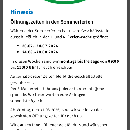
Yoga
Hinweis
J-Team
Yoga im Park
Öffnungszeiten in den Sommerferien
Stellenangebote
Während der Sommerferien ist unsere Geschäftsstelle
Förderverein me-sport e.V.
ausschließlich in der
1.
und
6. Ferienwoche
geöffnet:
Sponsoren
20.07.–24.07.2026
24.08.–28.08.2026
Mitgliederservice
In diesen Wochen sind wir
montags bis freitags
von
09:00
Verantwortung
bis
12:00 Uhr
für euch erreichbar.
Außerhalb dieser Zeiten bleibt die Geschäftsstelle
geschlossen.
Per E-Mail erreicht ihr uns jederzeit unter info@me-
sport.de. Wir beantworten eure Anfragen
schnellstmöglich.
Ab Montag, den 31.08.2026, sind wir wieder zu den
gewohnten Öffnungszeiten für euch da.
22.07.2017
Wir danken Ihnen für euer Verständnis und wünschen