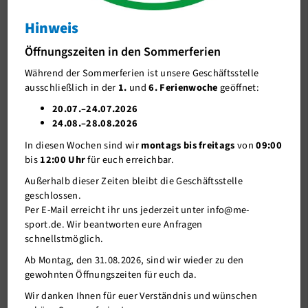
Hinweis
J-Team
Beitragzahlung: Rücklastschrift und SEPA-
Mandat
Öffnungszeiten in den Sommerferien
Stellenangebote
Fragen zur Beitragszahlung ? - unser Mitgliederservice
Während der Sommerferien ist unsere Geschäftsstelle
Förderverein me-sport e.V.
kann helfen!
ausschließlich in der
1.
und
6. Ferienwoche
geöffnet:
Sponsoren
20.07.–24.07.2026
24.08.–28.08.2026
Mitgliederservice
01.02.2017
In diesen Wochen sind wir
montags bis freitags
von
09:00
Verantwortung
bis
12:00 Uhr
für euch erreichbar.
Rücklastschrift - was nun?
Außerhalb dieser Zeiten bleibt die Geschäftsstelle
Der fällige Beitrag konnte nicht eingezogen werden, da die Bank
geschlossen.
die Lastschrift zurückgegeben hat. Dieser Vorgang wird auf dem
Per E-Mail erreicht ihr uns jederzeit unter info@me-
Kontoauszug dokumentiert. Was geschieht nun? Sie überweisen
sport.de. Wir beantworten eure Anfragen
uns umgehend den fälligen Beitrag zzgl. der ausgewiesenen
schnellstmöglich.
Rücklastschriftgebühren. Es entstehen keine weiteren Gebühren.
Oder: Der Betrag wird in einer Mahnung fällig gestellt. Diese geht
Ab Montag, den 31.08.2026, sind wir wieder zu den
dem Mitglied per Post zu. Sie enthält den fälligen Beitrag, je nach
gewohnten Öffnungszeiten für euch da.
Bankinstitut die entsprechenden Bankgebühren, sowie 7,50€
Wir danken Ihnen für euer Verständnis und wünschen
eigene Gebühren und 7,50€ Mahngebühren.