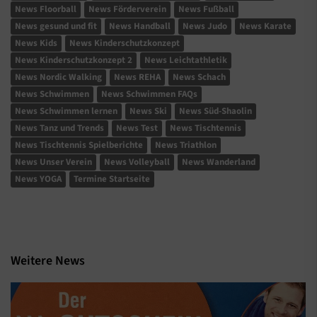
News Floorball
News Förderverein
News Fußball
News gesund und fit
News Handball
News Judo
News Karate
News Kids
News Kinderschutzkonzept
News Kinderschutzkonzept 2
News Leichtathletik
News Nordic Walking
News REHA
News Schach
News Schwimmen
News Schwimmen FAQs
News Schwimmen lernen
News Ski
News Süd-Shaolin
News Tanz und Trends
News Test
News Tischtennis
News Tischtennis Spielberichte
News Triathlon
News Unser Verein
News Volleyball
News Wanderland
News YOGA
Termine Startseite
Weitere News