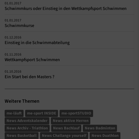
01.01.2017
Schwimmkurs oder Einstieg in den Wettkampfsport Schwimmen
01.01.2017
Schwimmkurse
01.12.2016
Einstieg in die Schwimmabteilung
01.11.2016
Wettkampfsport Schwimmen
01.10.2016
Ein Start bei den Masters ?
Weitere Themen
me-läuft
me-sport INSIDE
me-sportSTUDIO
News Adventskalender
News aktive Herren
News Archiv - Triathlon
News Bachlauf
News Badminton
News Basketball
News Challange yourself
News Duathlon