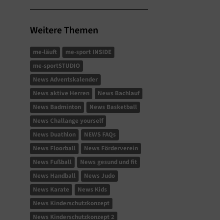
Weitere Themen
me-läuft
me-sport INSIDE
me-sportSTUDIO
News Adventskalender
News aktive Herren
News Bachlauf
News Badminton
News Basketball
News Challange yourself
News Duathlon
NEWS FAQs
News Floorball
News Förderverein
News Fußball
News gesund und fit
News Handball
News Judo
News Karate
News Kids
News Kinderschutzkonzept
News Kinderschutzkonzept 2