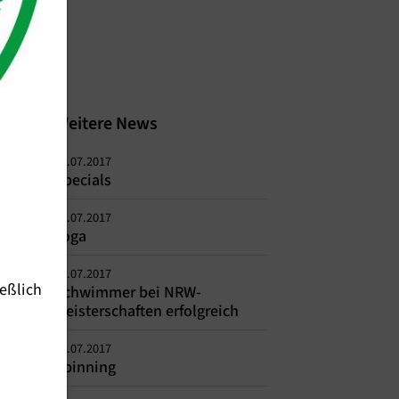
Weitere News
22.07.2017
Specials
22.07.2017
Yoga
14.07.2017
eßlich
Schwimmer bei NRW-
Meisterschaften erfolgreich
01.07.2017
Spinning