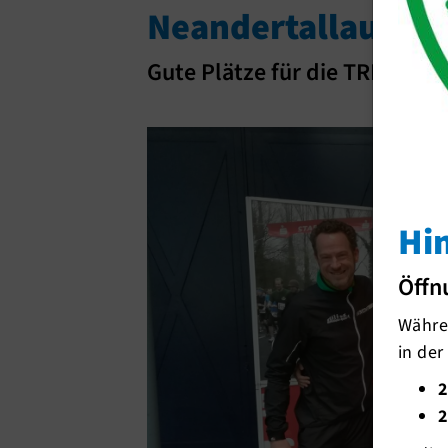
Neandertallauf in 
Gute Plätze für die TRIandert
Hi
Öffn
Währen
in der
2
2