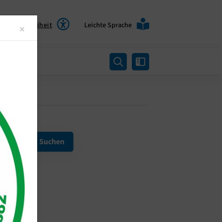
Barrierefreiheit
Leichte Sprache
Close
×
rtung