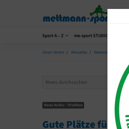
Sport A – Z
me-sport STUDIO
me-s
Unser Verein
Aktuelles
Newsroom
Gute
News Archiv - Triathlon
Gute Plätze für di