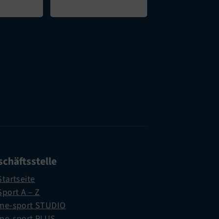
chäftsstelle
Startseite
Sport A – Z
me-sport STUDIO
me-sport PLUS