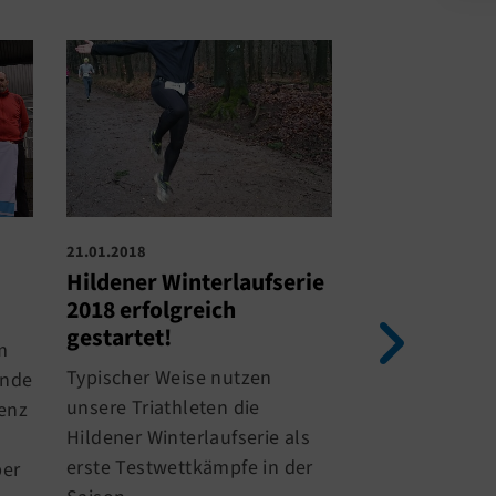
11.12.2017
21.01.2018
TRIandertale
Hildener Winterlaufserie
2018 erfolgreich
Um das Traini
gestartet!
m
auszuweiten wu
Typischer Weise nutzen
ende
Lauftreff in da
unsere Triathleten die
zenz
Programm mit
Hildener Winterlaufserie als
Der Schwerpunk
erste Testwettkämpfe in der
ber
Grundlagenbe