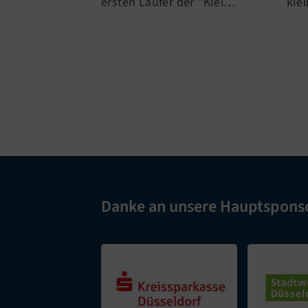
ersten Läufer der "Klei…
kle
Danke an unsere Hauptspons