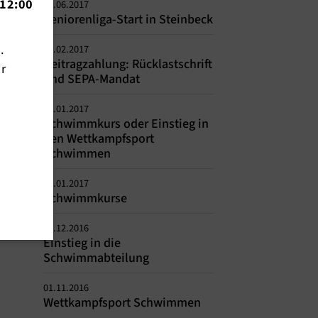
12:00
18.06.2017
Seniorenliga-Start in Steinbeck
n.
01.02.2017
Beitragzahlung: Rücklastschrift
ir
und SEPA-Mandat
01.01.2017
Schwimmkurs oder Einstieg in
den Wettkampfsport
Schwimmen
01.01.2017
Schwimmkurse
01.12.2016
Einstieg in die
Schwimmabteilung
01.11.2016
Wettkampfsport Schwimmen