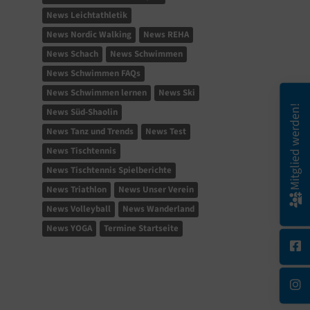
News Leichtathletik
News Nordic Walking
News REHA
News Schach
News Schwimmen
News Schwimmen FAQs
News Schwimmen lernen
News Ski
Mitglied werden!
News Süd-Shaolin
News Tanz und Trends
News Test
News Tischtennis
News Tischtennis Spielberichte
News Triathlon
News Unser Verein
News Volleyball
News Wanderland
News YOGA
Termine Startseite