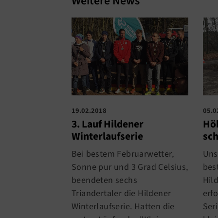
Weitere News
19.02.2018
05.0
3. Lauf Hildener
Höh
Winterlaufserie
sch
Bei bestem Februarwetter,
Uns
Sonne pur und 3 Grad Celsius,
best
beendeten sechs
Hil
Triandertaler die Hildener
erfo
Winterlaufserie. Hatten die
Ser