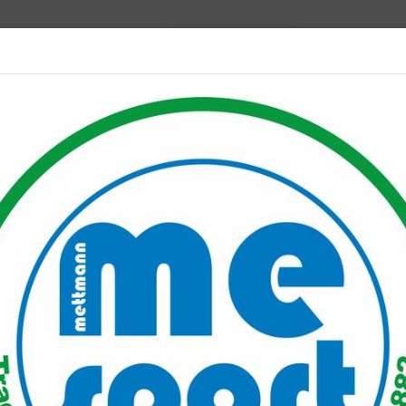
Mitglied werden
port PLUS
Unser Verein
Mitgliederservice
Verantwo
 Plätze für die TRIandertaler beim Neandertallauf in Erkrath
e TRIandertaler beim