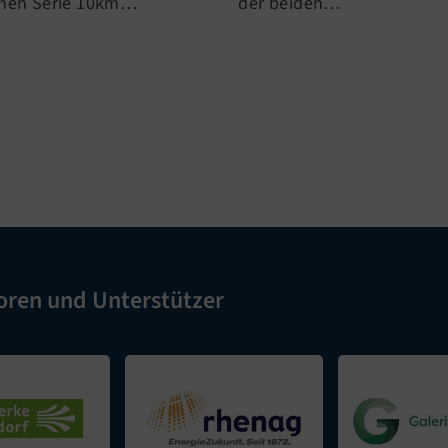
inen Serie 10km…
der beiden…
oren und Unterstützer