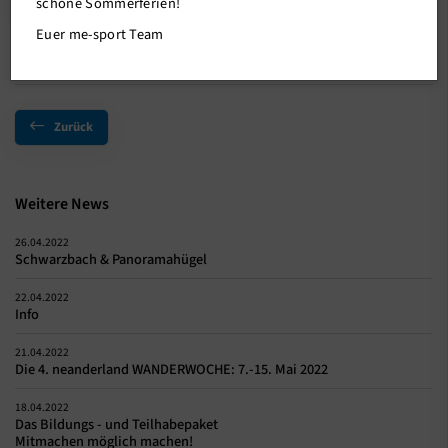
schöne Sommerferien!
Euer me-sport Team
Zurück
Weitere News
26.04.2022
Schwarzbach & Panoramahügel
22.04.2022
Info
21.04.2022
Die 4. neanderland WANDERWOCHE: 7.-15. Mai 2022
18.04.2022
Das Bildungs - und Teilhabepaket
Mitmachen möglich machen!