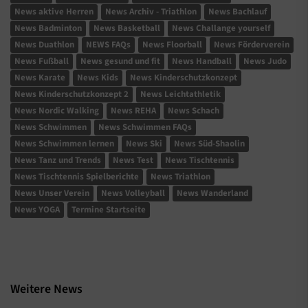
News aktive Herren
News Archiv - Triathlon
News Bachlauf
News Badminton
News Basketball
News Challange yourself
News Duathlon
NEWS FAQs
News Floorball
News Förderverein
News Fußball
News gesund und fit
News Handball
News Judo
News Karate
News Kids
News Kinderschutzkonzept
News Kinderschutzkonzept 2
News Leichtathletik
News Nordic Walking
News REHA
News Schach
News Schwimmen
News Schwimmen FAQs
News Schwimmen lernen
News Ski
News Süd-Shaolin
News Tanz und Trends
News Test
News Tischtennis
News Tischtennis Spielberichte
News Triathlon
News Unser Verein
News Volleyball
News Wanderland
News YOGA
Termine Startseite
Weitere News