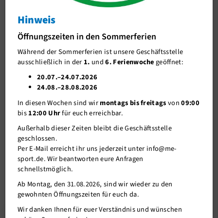
Yoga Workshop
Hinweis
J-Team
Regenerationsyoga für Sportler- Jetzt anmelden! (für
Öffnungszeiten in den Sommerferien
Stellenangebote
Mitglieder & Nicht-Mitglieder)
Während der Sommerferien ist unsere Geschäftsstelle
Förderverein me-sport e.V.
ausschließlich in der
1.
und
6. Ferienwoche
geöffnet:
14.04.2022
Sponsoren
20.07.–24.07.2026
24.08.–28.08.2026
Mitgliederservice
Freue Dich auf ein Regenerationsyoga für Sportler am Samstag
In diesen Wochen sind wir
montags bis freitags
von
09:00
den 23.04.2020 von 12:00 – 14:00 Uhr.
Verantwortung
bis
12:00 Uhr
für euch erreichbar.
Der Körper benötigt nach jeder intensiven Belastung eine
Außerhalb dieser Zeiten bleibt die Geschäftsstelle
Regenerationszeit. Dabei kann das Regenerationsyoga sowohl auf
geschlossen.
der körperlichen, als auch auf der mentalen Ebene unterstützend
Per E-Mail erreicht ihr uns jederzeit unter info@me-
wirken.
sport.de. Wir beantworten eure Anfragen
Daher ist die Einheit ist auch für Einsteiger geeignet, die
schnellstmöglich.
unterstützende regenerierende Übungen für ihr eigenes Training
Ab Montag, den 31.08.2026, sind wir wieder zu den
suchen.
gewohnten Öffnungszeiten für euch da.
Wir danken Ihnen für euer Verständnis und wünschen
zur Anmeldung