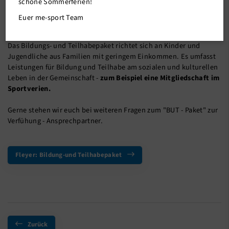
schöne Sommerferien!
Euer me-sport Team
18.04.2022
Das Bildungs- und Teilhabepaket richtet sich an Kinder und
Jugendliche aus Familien mit geringem Einkommen. Es umfasst
Leistungen für Bildung und Teilhabe am sozialen und kulturellen
Leben in der Gemeinschaft -
zum Beispiel eine Mitgliedschaft im
Sportverien.
Gerne stehen wir euch bei weiteren Fragen zum "BUT - Paket" zur
Verfühung -
Ansprechpartner
.
Fleyer: Bildung-und Teilhabepaket
Zurück