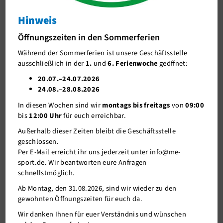
Hinweis
J-Team
Das Bildungs - und Teilhabepaket
Mitmachen möglich machen!
Öffnungszeiten in den Sommerferien
Stellenangebote
Das Bildungs - und Teilhabepaket
Während der Sommerferien ist unsere Geschäftsstelle
Förderverein me-sport e.V.
Mitmachen möglich machen!
ausschließlich in der
1.
und
6. Ferienwoche
geöffnet:
Sponsoren
20.07.–24.07.2026
24.08.–28.08.2026
Mitgliederservice
In diesen Wochen sind wir
montags bis freitags
von
09:00
Verantwortung
bis
12:00 Uhr
für euch erreichbar.
Außerhalb dieser Zeiten bleibt die Geschäftsstelle
geschlossen.
Per E-Mail erreicht ihr uns jederzeit unter info@me-
sport.de. Wir beantworten eure Anfragen
schnellstmöglich.
Ab Montag, den 31.08.2026, sind wir wieder zu den
gewohnten Öffnungszeiten für euch da.
Wir danken Ihnen für euer Verständnis und wünschen