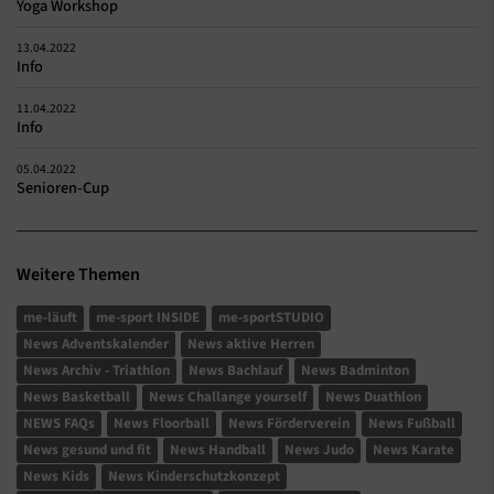
Yoga Workshop
13.04.2022
Info
11.04.2022
Info
05.04.2022
Senioren-Cup
Weitere Themen
me-läuft
me-sport INSIDE
me-sportSTUDIO
News Adventskalender
News aktive Herren
News Archiv - Triathlon
News Bachlauf
News Badminton
News Basketball
News Challange yourself
News Duathlon
NEWS FAQs
News Floorball
News Förderverein
News Fußball
News gesund und fit
News Handball
News Judo
News Karate
News Kids
News Kinderschutzkonzept