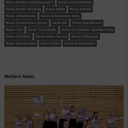
News Kinderschutzkonzept 2
News Leichtathletik
News Nordic Walking
News REHA
News Schach
News Schwimmen
News Schwimmen FAQs
News Schwimmen lernen
News Ski
News Süd-Shaolin
News Test
News Tischtennis
News Tischtennis Spielberichte
News Triathlon
News Unser Verein
News Volleyball
News Wanderland
News YOGA
Termine Startseite
Weitere News