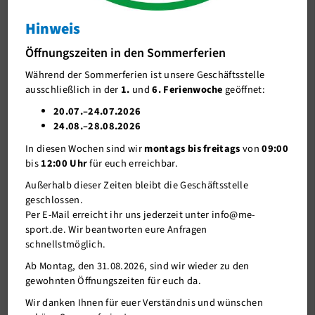
Info
Hinweis
J-Team
Kursänderungen Woche (Di 19.04.- So 24.04.)
Öffnungszeiten in den Sommerferien
Stellenangebote
Während der Sommerferien ist unsere Geschäftsstelle
Förderverein me-sport e.V.
ausschließlich in der
1.
und
6. Ferienwoche
geöffnet:
Sponsoren
20.07.–24.07.2026
24.08.–28.08.2026
Mitgliederservice
In diesen Wochen sind wir
montags bis freitags
von
09:00
Verantwortung
bis
12:00 Uhr
für euch erreichbar.
Außerhalb dieser Zeiten bleibt die Geschäftsstelle
geschlossen.
Per E-Mail erreicht ihr uns jederzeit unter info@me-
sport.de. Wir beantworten eure Anfragen
schnellstmöglich.
Ab Montag, den 31.08.2026, sind wir wieder zu den
gewohnten Öffnungszeiten für euch da.
16.04.2022
Wir danken Ihnen für euer Verständnis und wünschen