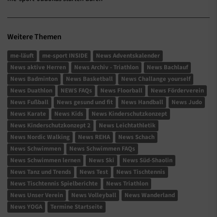
Weitere Themen
me-läuft
me-sport INSIDE
News Adventskalender
News aktive Herren
News Archiv - Triathlon
News Bachlauf
News Badminton
News Basketball
News Challange yourself
News Duathlon
NEWS FAQs
News Floorball
News Förderverein
News Fußball
News gesund und fit
News Handball
News Judo
News Karate
News Kids
News Kinderschutzkonzept
News Kinderschutzkonzept 2
News Leichtathletik
News Nordic Walking
News REHA
News Schach
News Schwimmen
News Schwimmen FAQs
News Schwimmen lernen
News Ski
News Süd-Shaolin
News Tanz und Trends
News Test
News Tischtennis
News Tischtennis Spielberichte
News Triathlon
News Unser Verein
News Volleyball
News Wanderland
News YOGA
Termine Startseite