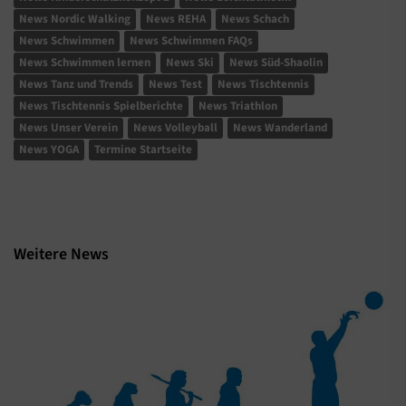
News Nordic Walking
News REHA
News Schach
News Schwimmen
News Schwimmen FAQs
News Schwimmen lernen
News Ski
News Süd-Shaolin
News Tanz und Trends
News Test
News Tischtennis
News Tischtennis Spielberichte
News Triathlon
News Unser Verein
News Volleyball
News Wanderland
News YOGA
Termine Startseite
Weitere News