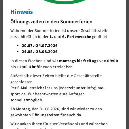
Season-Recap
Hinweis
J-Team
Season-Recap
Öffnungszeiten in den Sommerferien
Stellenangebote
Während der Sommerferien ist unsere Geschäftsstelle
Förderverein me-sport e.V.
08.06.2019
ausschließlich in der
1.
und
6. Ferienwoche
geöffnet:
Sponsoren
20.07.–24.07.2026
Liebe Basketball-Fans,
24.08.–28.08.2026
Mitgliederservice
hier findet ihr einen Season-Recap der Saison 2018/19!
In diesen Wochen sind wir
montags bis freitags
von
09:00
Verantwortung
bis
12:00 Uhr
für euch erreichbar.
Außerhalb dieser Zeiten bleibt die Geschäftsstelle
geschlossen.
Season-Recap
Per E-Mail erreicht ihr uns jederzeit unter info@me-
sport.de. Wir beantworten eure Anfragen
schnellstmöglich.
Ab Montag, den 31.08.2026, sind wir wieder zu den
gewohnten Öffnungszeiten für euch da.
Zurück
Wir danken Ihnen für euer Verständnis und wünschen