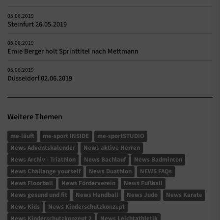
05.06.2019
Steinfurt 26.05.2019
05.06.2019
Emie Berger holt Sprinttitel nach Mettmann
05.06.2019
Düsseldorf 02.06.2019
Weitere Themen
me-läuft
me-sport INSIDE
me-sportSTUDIO
News Adventskalender
News aktive Herren
News Archiv - Triathlon
News Bachlauf
News Badminton
News Challange yourself
News Duathlon
NEWS FAQs
News Floorball
News Förderverein
News Fußball
News gesund und fit
News Handball
News Judo
News Karate
News Kids
News Kinderschutzkonzept
News Kinderschutzkonzept 2
News Leichtathletik