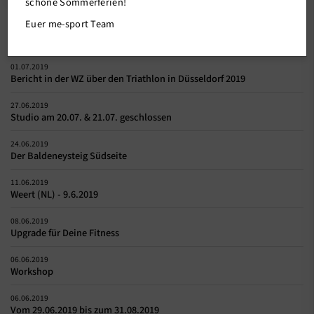
schöne Sommerferien!
Euer me-sport Team
Weitere News
01.07.2019
Bericht in der WZ über den Triathlon in Düsseldorf 2019
27.06.2019
Studio am 20.07. & 21.07. geschlossen
24.06.2019
Der Baldeneysteig Südseite
11.06.2019
Weert (NL) - 9.6.2019
08.06.2019
Upgrade für Deine Fitness
06.06.2019
Workshop
06.06.2019
Vom 29.06.2019 bis zum 31.08.2019