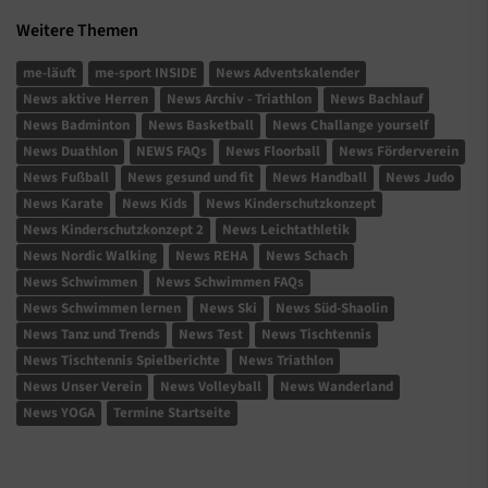
Weitere Themen
me-läuft
me-sport INSIDE
News Adventskalender
News aktive Herren
News Archiv - Triathlon
News Bachlauf
News Badminton
News Basketball
News Challange yourself
News Duathlon
NEWS FAQs
News Floorball
News Förderverein
News Fußball
News gesund und fit
News Handball
News Judo
News Karate
News Kids
News Kinderschutzkonzept
News Kinderschutzkonzept 2
News Leichtathletik
News Nordic Walking
News REHA
News Schach
News Schwimmen
News Schwimmen FAQs
News Schwimmen lernen
News Ski
News Süd-Shaolin
News Tanz und Trends
News Test
News Tischtennis
News Tischtennis Spielberichte
News Triathlon
News Unser Verein
News Volleyball
News Wanderland
News YOGA
Termine Startseite