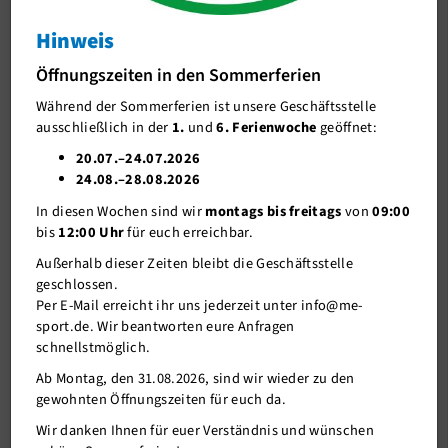
Studio am 20.07. & 21.07. geschlossen
Hinweis
J-Team
Wir renovieren für euch!
Öffnungszeiten in den Sommerferien
Stellenangebote
Während der Sommerferien ist unsere Geschäftsstelle
Förderverein me-sport e.V.
ausschließlich in der
1.
und
6. Ferienwoche
geöffnet:
Sponsoren
20.07.–24.07.2026
24.08.–28.08.2026
Mitgliederservice
In diesen Wochen sind wir
montags bis freitags
von
09:00
Verantwortung
bis
12:00 Uhr
für euch erreichbar.
Außerhalb dieser Zeiten bleibt die Geschäftsstelle
geschlossen.
Per E-Mail erreicht ihr uns jederzeit unter info@me-
sport.de. Wir beantworten eure Anfragen
schnellstmöglich.
Ab Montag, den 31.08.2026, sind wir wieder zu den
gewohnten Öffnungszeiten für euch da.
27.06.2019
Wir danken Ihnen für euer Verständnis und wünschen