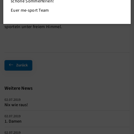
schöne Sommerferien!
Aufgrund von Renovierungsarbeiten bleibt das Studio am
Euer me-sport Team
Samstag, den 20.07.und Sonntag, den 21.07. geschlossen. Wir
bitten um Euer Verständnis und wünschen Euch viel Spaß beim
sporteln unter freiem Himmel.
Zurück
Weitere News
02.07.2019
Nix wie raus!
02.07.2019
1. Damen
02.07.2019