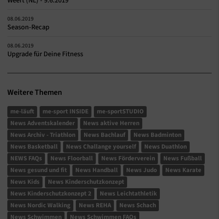
Weert (NL) - 9.6.2019
08.06.2019
Season-Recap
08.06.2019
Upgrade für Deine Fitness
Weitere Themen
me-läuft
me-sport INSIDE
me-sportSTUDIO
News Adventskalender
News aktive Herren
News Archiv - Triathlon
News Bachlauf
News Badminton
News Basketball
News Challange yourself
News Duathlon
NEWS FAQs
News Floorball
News Förderverein
News Fußball
News gesund und fit
News Handball
News Judo
News Karate
News Kids
News Kinderschutzkonzept
News Kinderschutzkonzept 2
News Leichtathletik
News Nordic Walking
News REHA
News Schach
News Schwimmen
News Schwimmen FAQs