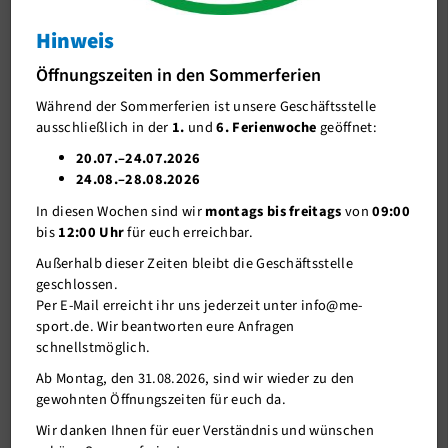
Hinweis
J-Team
Bericht in der WZ über den Triathlon in
Düsseldorf 2019
Öffnungszeiten in den Sommerferien
Stellenangebote
Triathlon bringt Vollprofis, Hobbysportler und
Während der Sommerferien ist unsere Geschäftsstelle
Förderverein me-sport e.V.
Öffentlichkeit zusammen
ausschließlich in der
1.
und
6. Ferienwoche
geöffnet:
Sponsoren
20.07.–24.07.2026
24.08.–28.08.2026
Mitgliederservice
In diesen Wochen sind wir
montags bis freitags
von
09:00
Verantwortung
bis
12:00 Uhr
für euch erreichbar.
Außerhalb dieser Zeiten bleibt die Geschäftsstelle
geschlossen.
Per E-Mail erreicht ihr uns jederzeit unter info@me-
sport.de. Wir beantworten eure Anfragen
schnellstmöglich.
Ab Montag, den 31.08.2026, sind wir wieder zu den
gewohnten Öffnungszeiten für euch da.
Wir danken Ihnen für euer Verständnis und wünschen