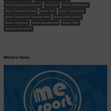
News Schwimmen lernen
News Ski
News Süd-Shaolin
News Tanz und Trends
News Test
News Tischtennis
News Tischtennis Spielberichte
News Unser Verein
News Volleyball
News Wanderland
News YOGA
Termine Startseite
Weitere News