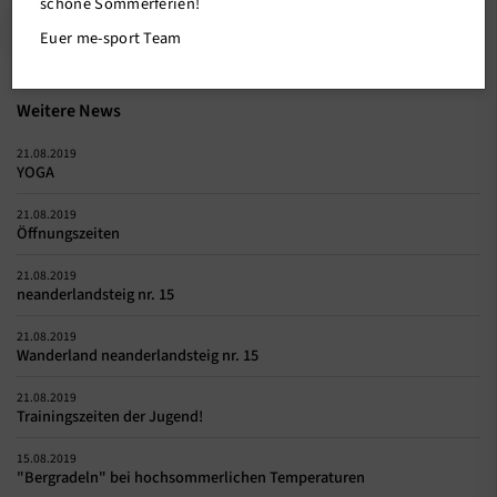
schöne Sommerferien!
Zurück
Euer me-sport Team
Weitere News
21.08.2019
YOGA
21.08.2019
Öffnungszeiten
21.08.2019
neanderlandsteig nr. 15
21.08.2019
Wanderland neanderlandsteig nr. 15
21.08.2019
Trainingszeiten der Jugend!
15.08.2019
"Bergradeln" bei hochsommerlichen Temperaturen