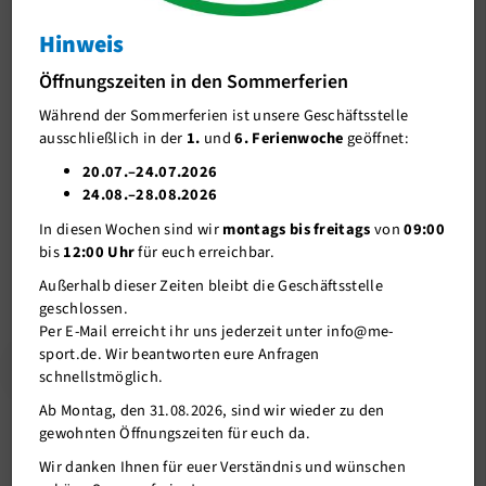
Kurse
Hinweis
J-Team
Welches Kursformat wünscht ihr euch am Freitag
Öffnungszeiten in den Sommerferien
Stellenangebote
Abend?
Während der Sommerferien ist unsere Geschäftsstelle
Förderverein me-sport e.V.
ausschließlich in der
1.
und
6. Ferienwoche
geöffnet:
21.08.2019
Sponsoren
20.07.–24.07.2026
24.08.–28.08.2026
Mitgliederservice
Am Freitag Abend haben wir nun schon verschiedene
In diesen Wochen sind wir
montags bis freitags
von
09:00
Kursformate getestet und möchten nun für den Start des neuen
Verantwortung
bis
12:00 Uhr
für euch erreichbar.
Kursplanes ab Herbst gerne Euer Wunschformat an den Start
bringen. Zur Auswahl stehen BOP, Workout: all-in und Rücken fit.
Außerhalb dieser Zeiten bleibt die Geschäftsstelle
Die Umfrage läuft bis inkl. 1.9.2019.
geschlossen.
Per E-Mail erreicht ihr uns jederzeit unter info@me-
sport.de. Wir beantworten eure Anfragen
Stimme hier ab!
schnellstmöglich.
Ab Montag, den 31.08.2026, sind wir wieder zu den
gewohnten Öffnungszeiten für euch da.
Wir danken Ihnen für euer Verständnis und wünschen