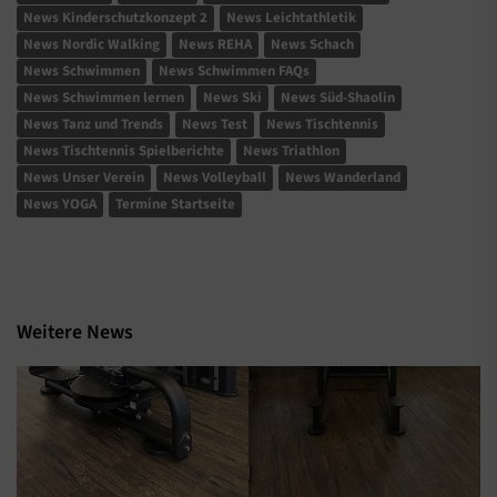
News Kinderschutzkonzept 2
News Leichtathletik
News Nordic Walking
News REHA
News Schach
News Schwimmen
News Schwimmen FAQs
News Schwimmen lernen
News Ski
News Süd-Shaolin
News Tanz und Trends
News Test
News Tischtennis
News Tischtennis Spielberichte
News Triathlon
News Unser Verein
News Volleyball
News Wanderland
News YOGA
Termine Startseite
Weitere News