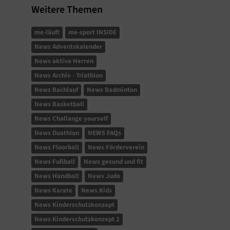
Weitere Themen
me-läuft
me-sport INSIDE
News Adventskalender
News aktive Herren
News Archiv - Triathlon
News Bachlauf
News Badminton
News Basketball
News Challange yourself
News Duathlon
NEWS FAQs
News Floorball
News Förderverein
News Fußball
News gesund und fit
News Handball
News Judo
News Karate
News Kids
News Kinderschutzkonzept
News Kinderschutzkonzept 2