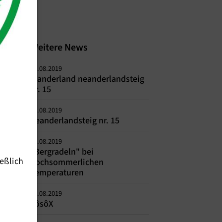
Weitere News
21.08.2019
Wanderland neanderlandsteig
nr. 15
21.08.2019
neanderlandsteig nr. 15
15.08.2019
"Bergradeln" bei
eßlich
hochsommerlichen
Temperaturen
01.08.2019
TôsôX