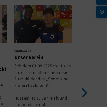
08.08.2025
04.07.2025
Unser Verein
Studio-Upda
Seit dem 01.08.2025 freut sich
Studio-Update
ck!
unser Team über einen neuen
Auszubildenden „Sport- und
Gute Neuigkeit
zu
Fitnesskaufmann“.
Kraft- & Ausda
t
Hussein ist 18 Jahre alt und
Dank der großa
ine
hat bereits vorab …
Unterstützung