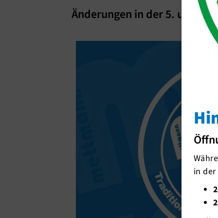
Änderungen in der 5. und 6. 
Hi
Öffn
Währen
in der
2
2