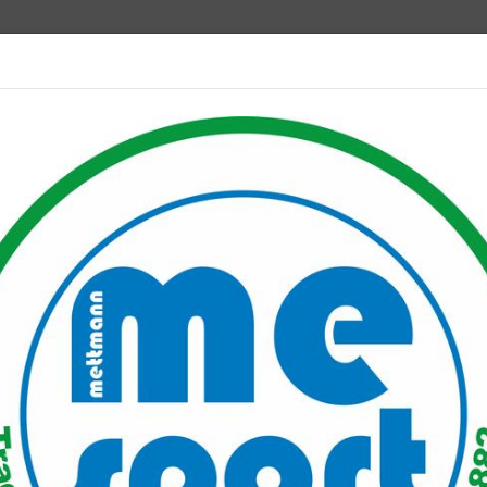
Mitglied werden
port PLUS
Unser Verein
Mitgliederservice
Verantwo
e in den Sommerferien
erferien