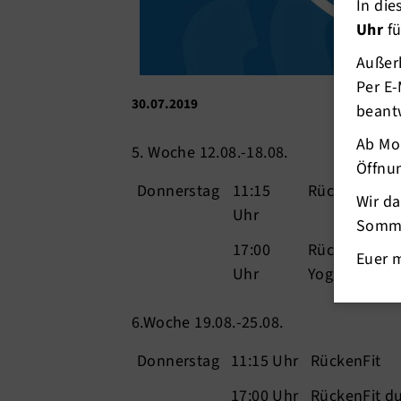
In di
Uhr
fü
Außerh
Per E-
30.07.2019
beant
Ab Mo
5. Woche 12.08.-18.08.
Öffnun
Donnerstag
11:15
RückenFit
Wir d
Uhr
Somme
17:00
RückenFit du
Euer 
Uhr
Yoga
6.Woche 19.08.-25.08.
Donnerstag
11:15 Uhr
RückenFit
17:00 Uhr
RückenFit d