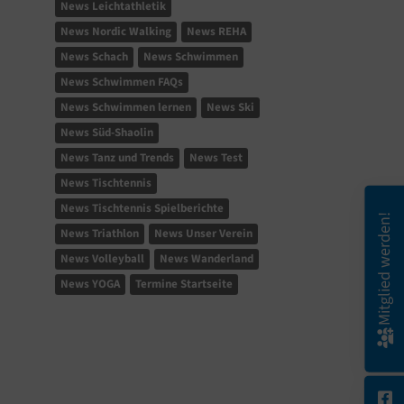
News Leichtathletik
News Nordic Walking
News REHA
News Schach
News Schwimmen
News Schwimmen FAQs
News Schwimmen lernen
News Ski
News Süd-Shaolin
News Tanz und Trends
News Test
News Tischtennis
News Tischtennis Spielberichte
Mitglied werden!
News Triathlon
News Unser Verein
News Volleyball
News Wanderland
News YOGA
Termine Startseite