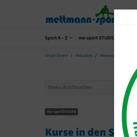
Sport A – Z
me-sport STUDIO
me-s
Unser Verein
Aktuelles
Newsroom
Kurs
me-sportSTUDIO
Kurse in den Somm