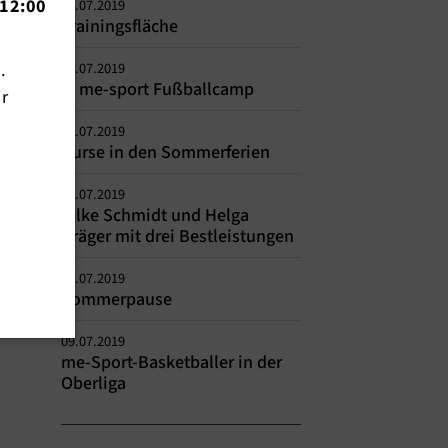
12:00
30.07.2019
Trainingsfläche
n.
23.07.2019
2. me-sport Fußballcamp
ir
16.07.2019
Kurse in den Sommerferien
15.07.2019
Silke Schmidt und Helga
Dräger mit drei Bestleistungen
11.07.2019
Sommerpause
09.07.2019
me-Sport-Basketballer in der
Oberliga