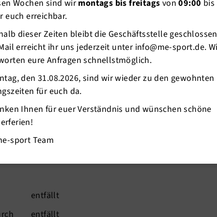
esen Wochen sind wir
montags bis freitags
von
09:00
bis
r euch erreichbar.
alb dieser Zeiten bleibt die Geschäftsstelle geschlosse
Mail erreicht ihr uns jederzeit unter info@me-sport.de. W
worten eure Anfragen schnellstmöglich.
ntag, den 31.08.2026, sind wir wieder zu den gewohnten
gszeiten für euch da.
entfällt
anken Ihnen für euer Verständnis und wünschen schöne
rferien!
rch
entfällt
me-sport Team
entfällt
urch
entfällt