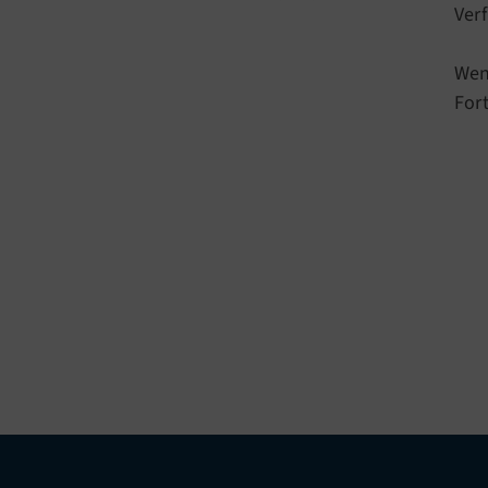
Ver
Wen
For