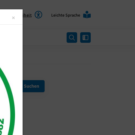
Barrierefreiheit
Leichte Sprache
Close
×
rtung