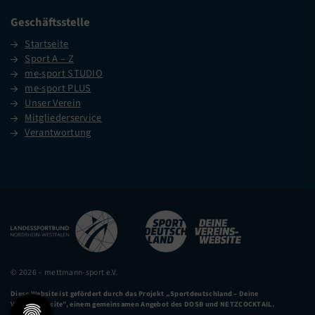
Geschäftsstelle
Startseite
Sport A – Z
me-sport STUDIO
me-sport PLUS
Unser Verein
Mitgliederservice
Verantwortung
© 2026 – mettmann-sport e.V.
Diese Website ist gefördert durch das Projekt
„Sportdeutschland – Deine
Vereinswebsite”
, einem gemeinsamen Angebot des DOSB und NETZCOCKTAIL.