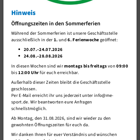
Wanderland neanderlandsteig nr. 15
Hinweis
J-Team
Wanderland neanderlandsteig nr. 15
Öffnungszeiten in den Sommerferien
Stellenangebote
Während der Sommerferien ist unsere Geschäftsstelle
Förderverein me-sport e.V.
ausschließlich in der
1.
und
6. Ferienwoche
geöffnet:
Sponsoren
20.07.–24.07.2026
24.08.–28.08.2026
Mitgliederservice
In diesen Wochen sind wir
montags bis freitags
von
09:00
Verantwortung
bis
12:00 Uhr
für euch erreichbar.
Außerhalb dieser Zeiten bleibt die Geschäftsstelle
geschlossen.
Per E-Mail erreicht ihr uns jederzeit unter info@me-
sport.de. Wir beantworten eure Anfragen
schnellstmöglich.
Ab Montag, den 31.08.2026, sind wir wieder zu den
gewohnten Öffnungszeiten für euch da.
21.08.2019
Wir danken Ihnen für euer Verständnis und wünschen