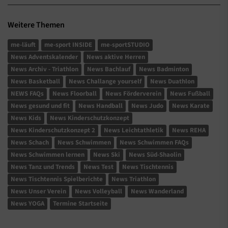
Weitere Themen
me-läuft
me-sport INSIDE
me-sportSTUDIO
News Adventskalender
News aktive Herren
News Archiv - Triathlon
News Bachlauf
News Badminton
News Basketball
News Challange yourself
News Duathlon
NEWS FAQs
News Floorball
News Förderverein
News Fußball
News gesund und fit
News Handball
News Judo
News Karate
News Kids
News Kinderschutzkonzept
News Kinderschutzkonzept 2
News Leichtathletik
News REHA
News Schach
News Schwimmen
News Schwimmen FAQs
News Schwimmen lernen
News Ski
News Süd-Shaolin
News Tanz und Trends
News Test
News Tischtennis
News Tischtennis Spielberichte
News Triathlon
News Unser Verein
News Volleyball
News Wanderland
News YOGA
Termine Startseite