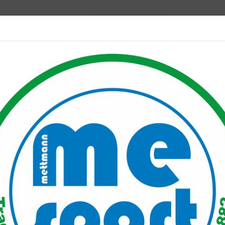
Mitglied werden
port PLUS
Unser Verein
Mitgliederservice
Verantwo
erland