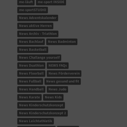
me-läuft
me-sport INSIDE
me-sportSTUDIO
News Adventskalender
News aktive Herren
News Archiv - Triathlon
News Bachlauf
News Badminton
News Basketball
News Challange yourself
News Duathlon
NEWS FAQs
News Floorball
News Förderverein
News Fußball
News gesund und fit
News Handball
News Judo
News Karate
News Kids
News Kinderschutzkonzept
News Kinderschutzkonzept 2
News Leichtathletik