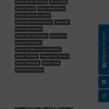
News Nordic Walking
News REHA
News Schach
News Schwimmen
News Schwimmen FAQs
News Schwimmen lernen
News Ski
News Süd-Shaolin
Mitglied werden!
News Tanz und Trends
News Test
News Tischtennis
News Tischtennis Spielberichte
News Triathlon
News Unser Verein
News Volleyball
News YOGA
Termine Startseite