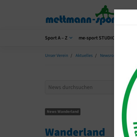
Sport A – Z
me-sport STUDIO
me-s
Unser Verein
Aktuelles
Newsroom
Wand
News Wanderland
Wanderland