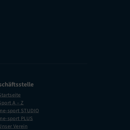
chäftsstelle
Startseite
Sport A – Z
me-sport STUDIO
me-sport PLUS
Unser Verein