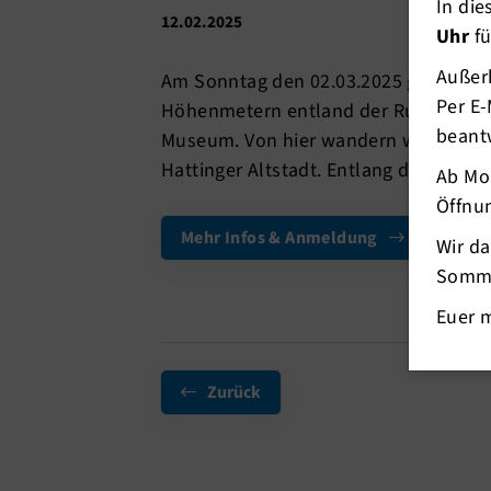
In di
12.02.2025
Uhr
fü
Außerh
Am Sonntag den 02.03.2025 geht der
Per E-
Höhenmetern entland der Ruhr und da
beant
Museum. Von hier wandern wir zu den
Hattinger Altstadt. Entlang der Ruh
Ab Mo
Öffnun
Mehr Infos & Anmeldung
Wir d
Somme
Euer 
Zurück