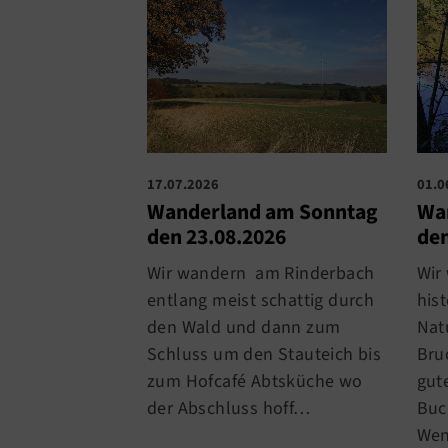
17.07.2026
01.0
Wanderland am Sonntag
Wa
den 23.08.2026
den
Wir wandern am Rinderbach
Wir
entlang meist schattig durch
his
den Wald und dann zum
Nat
Schluss um den Stauteich bis
Bru
zum Hofcafé Abtsküche wo
gute
der Abschluss hoff…
Buc
Wen