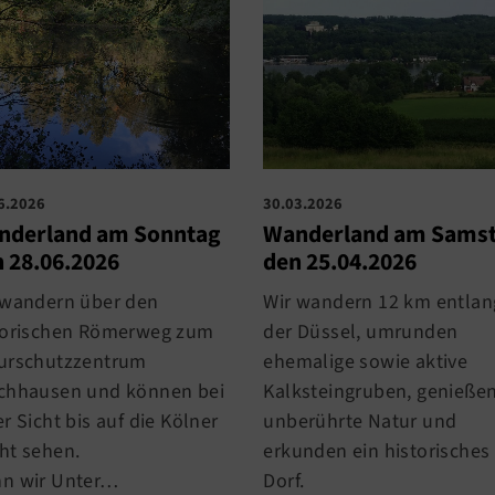
30.03.2026
6.2026
Wanderland am Sams
nderland am Sonntag
den 25.04.2026
 28.06.2026
Wir wandern 12 km entlan
 wandern über den
der Düssel, umrunden
torischen Römerweg zum
ehemalige sowie aktive
urschutzzentrum
Kalksteingruben, genieße
chhausen und können bei
unberührte Natur und
r Sicht bis auf die Kölner
erkunden ein historisches
ht sehen.
Dorf.
n wir Unter…