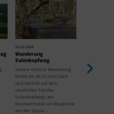
21.02.2026
02.02.2026
tag
Wanderung
Wanderung 
Eulenkopfweg
Naturschutz
Urdenbache
g
Unsere nächste Wanderung
Die 12,5km la
findet am 08.03.2026 statt
22.02.2026 ver
und verläuft auf dem
Naturschutzge
n
nördlichen Teil des
Urdenbacher 
Eulenkopfwegs am
Süden Düsseld
Nordwestrand von Wuppertal
Auenwäldern, 
auf den Spure…