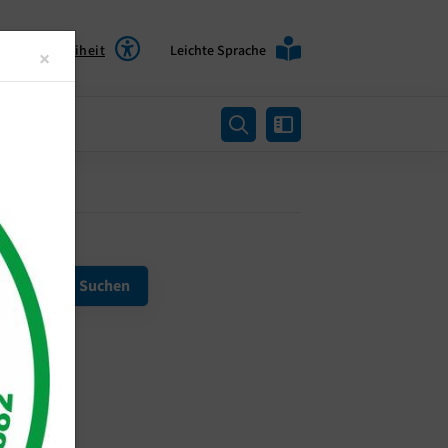
Barrierefreiheit
Leichte Sprache
Close
×
rtung