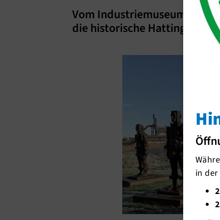
Vom Industriemuseum Henric
die historische Hattinger Alts
Hi
Öffn
Währen
in der
2
2