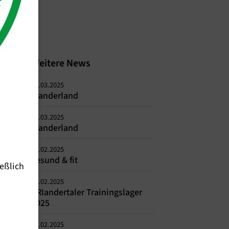
Weitere News
05.03.2025
Wanderland
03.03.2025
Wanderland
21.02.2025
gesund & fit
eßlich
18.02.2025
TRIandertaler Trainingslager
2025
12.02.2025