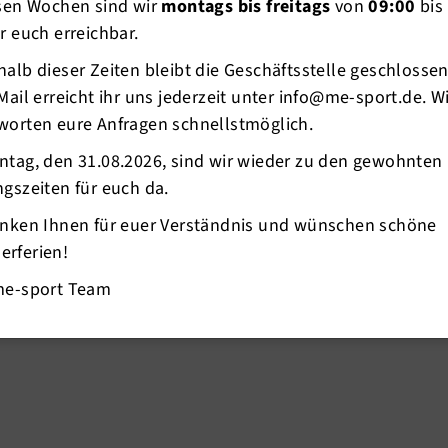
esen Wochen sind wir
montags bis freitags
von
09:00
bis
r euch erreichbar.
alb dieser Zeiten bleibt die Geschäftsstelle geschlosse
 11 km lange Rundwanderweg mit etwa 100
Mail erreicht ihr uns jederzeit unter info@me-sport.de. W
nn durch den Ortsteil Welper zurück zum
worten eure Anfragen schnellstmöglich.
 Eisernen Männern und durch die historische
r geht es dann zurück zum Museum.
ntag, den 31.08.2026, sind wir wieder zu den gewohnten
gszeiten für euch da.
anken Ihnen für euer Verständnis und wünschen schöne
rferien!
me-sport Team