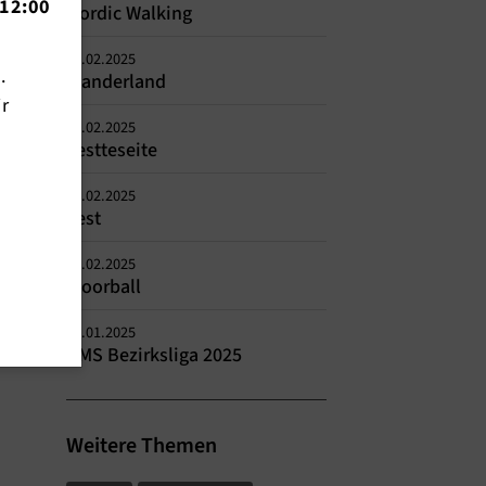
12:00
Nordic Walking
11.02.2025
n.
Wanderland
ir
08.02.2025
Testteseite
08.02.2025
Test
06.02.2025
Floorball
31.01.2025
DMS Bezirksliga 2025
Weitere Themen