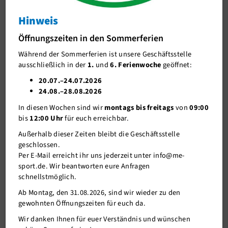
TRIandertaler Trainingslager 2025
Hinweis
J-Team
TRIandertaler Trainingslager 2025
Öffnungszeiten in den Sommerferien
Stellenangebote
Während der Sommerferien ist unsere Geschäftsstelle
Förderverein me-sport e.V.
ausschließlich in der
1.
und
6. Ferienwoche
geöffnet:
Sponsoren
20.07.–24.07.2026
24.08.–28.08.2026
Mitgliederservice
In diesen Wochen sind wir
montags bis freitags
von
09:00
Verantwortung
bis
12:00 Uhr
für euch erreichbar.
Außerhalb dieser Zeiten bleibt die Geschäftsstelle
geschlossen.
Per E-Mail erreicht ihr uns jederzeit unter info@me-
sport.de. Wir beantworten eure Anfragen
schnellstmöglich.
Ab Montag, den 31.08.2026, sind wir wieder zu den
gewohnten Öffnungszeiten für euch da.
18.02.2025
Wir danken Ihnen für euer Verständnis und wünschen