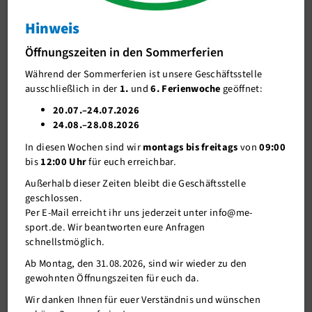
Wanderland
Hinweis
J-Team
Durch das Haaner Musikantenviertel auf den
Öffnungszeiten in den Sommerferien
Stellenangebote
Sandberg
Während der Sommerferien ist unsere Geschäftsstelle
Förderverein me-sport e.V.
ausschließlich in der
1.
und
6. Ferienwoche
geöffnet:
Sponsoren
20.07.–24.07.2026
24.08.–28.08.2026
Mitgliederservice
In diesen Wochen sind wir
montags bis freitags
von
09:00
Verantwortung
bis
12:00 Uhr
für euch erreichbar.
Außerhalb dieser Zeiten bleibt die Geschäftsstelle
geschlossen.
Per E-Mail erreicht ihr uns jederzeit unter info@me-
sport.de. Wir beantworten eure Anfragen
schnellstmöglich.
Ab Montag, den 31.08.2026, sind wir wieder zu den
gewohnten Öffnungszeiten für euch da.
Wir danken Ihnen für euer Verständnis und wünschen
11.02.2025