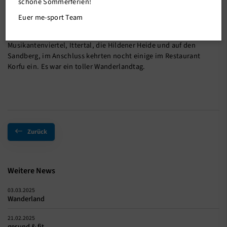
schöne Sommerferien!
Euer me-sport Team
Am Sonntag den 09.02.2025 traffen sich 22 Wanderer/innen und
wanderten den ca. 12 km langen Weg durch das Haaner
Musikantenviertel, Ittertal, die Hildener Heide und auf den
Sandberg, im Anschluss kehrten nocht einige im Restaurant
Korfu ein. Es war ein toller Wanderlandtag.
Zurück
Weitere News
03.03.2025
Wanderland
21.02.2025
gesund & fit