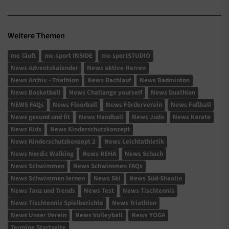
Weitere Themen
me-läuft
me-sport INSIDE
me-sportSTUDIO
News Adventskalender
News aktive Herren
News Archiv - Triathlon
News Bachlauf
News Badminton
News Basketball
News Challange yourself
News Duathlon
NEWS FAQs
News Floorball
News Förderverein
News Fußball
News gesund und fit
News Handball
News Judo
News Karate
News Kids
News Kinderschutzkonzept
News Kinderschutzkonzept 2
News Leichtathletik
News Nordic Walking
News REHA
News Schach
News Schwimmen
News Schwimmen FAQs
News Schwimmen lernen
News Ski
News Süd-Shaolin
News Tanz und Trends
News Test
News Tischtennis
News Tischtennis Spielberichte
News Triathlon
News Unser Verein
News Volleyball
News YOGA
Termine Startseite