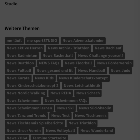
Studio
Weitere Themen
me-läuft
me-sportSTUDIO
News Adventskalender
News aktive Herren
News Archiv - Triathlon
News Bachlauf
News Badminton
News Basketball
News Challange yourself
News Duathlon
NEWS FAQs
News Floorball
News Förderverein
News Fußball
News gesund und fit
News Handball
News Judo
News Karate
News Kids
News Kinderschutzkonzept
News Kinderschutzkonzept 2
News Leichtathletik
News Nordic Walking
News REHA
News Schach
News Schwimmen
News Schwimmen FAQs
News Schwimmen lernen
News Ski
News Süd-Shaolin
News Tanz und Trends
News Test
News Tischtennis
News Tischtennis Spielberichte
News Triathlon
News Unser Verein
News Volleyball
News Wanderland
News YOGA
Termine Startseite