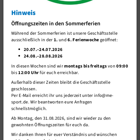
Wanderland
Hinweis
J-Team
Von Schöller durch den Osterholzer Busch
Öffnungszeiten in den Sommerferien
Stellenangebote
Während der Sommerferien ist unsere Geschäftsstelle
Förderverein me-sport e.V.
ausschließlich in der
1.
und
6. Ferienwoche
geöffnet:
Sponsoren
20.07.–24.07.2026
24.08.–28.08.2026
Mitgliederservice
In diesen Wochen sind wir
montags bis freitags
von
09:00
Verantwortung
bis
12:00 Uhr
für euch erreichbar.
Außerhalb dieser Zeiten bleibt die Geschäftsstelle
geschlossen.
Per E-Mail erreicht ihr uns jederzeit unter info@me-
sport.de. Wir beantworten eure Anfragen
schnellstmöglich.
Ab Montag, den 31.08.2026, sind wir wieder zu den
gewohnten Öffnungszeiten für euch da.
08.02.2023
Wir danken Ihnen für euer Verständnis und wünschen