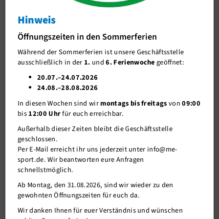
Anfänger-Ski-Kurs für Erwachsene
Hinweis
J-Team
Anfänger-Ski-Kurs für Erwachsene
Öffnungszeiten in den Sommerferien
Stellenangebote
Während der Sommerferien ist unsere Geschäftsstelle
Förderverein me-sport e.V.
ausschließlich in der
1.
und
6. Ferienwoche
geöffnet:
Sponsoren
20.07.–24.07.2026
24.08.–28.08.2026
Mitgliederservice
In diesen Wochen sind wir
montags bis freitags
von
09:00
Verantwortung
bis
12:00 Uhr
für euch erreichbar.
Außerhalb dieser Zeiten bleibt die Geschäftsstelle
geschlossen.
Per E-Mail erreicht ihr uns jederzeit unter info@me-
sport.de. Wir beantworten eure Anfragen
schnellstmöglich.
Ab Montag, den 31.08.2026, sind wir wieder zu den
gewohnten Öffnungszeiten für euch da.
14.02.2023
Wir danken Ihnen für euer Verständnis und wünschen