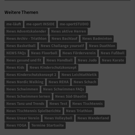
Weitere Themen
me-läuft
me-sport INSIDE
me-sportSTUDIO
News Adventskalender
News aktive Herren
News Archiv - Triathlon
News Bachlauf
News Badminton
News Basketball
News Challange yourself
News Duathlon
NEWS FAQs
News Floorball
News Förderverein
News Fußball
News gesund und fit
News Handball
News Judo
News Karate
News Kids
News Kinderschutzkonzept
News Kinderschutzkonzept 2
News Leichtathletik
News Nordic Walking
News REHA
News Schach
News Schwimmen
News Schwimmen FAQs
News Schwimmen lernen
News Süd-Shaolin
News Tanz und Trends
News Test
News Tischtennis
News Tischtennis Spielberichte
News Triathlon
News Unser Verein
News Volleyball
News Wanderland
News YOGA
Termine Startseite