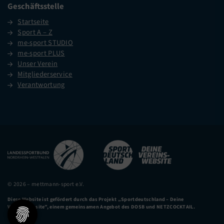
Geschäftsstelle
Startseite
Sport A – Z
me-sport STUDIO
me-sport PLUS
Unser Verein
Mitgliederservice
Verantwortung
© 2026 – mettmann-sport e.V.
Diese Website ist gefördert durch das Projekt
„Sportdeutschland – Deine
Vereinswebsite”
, einem gemeinsamen Angebot des DOSB und NETZCOCKTAIL.