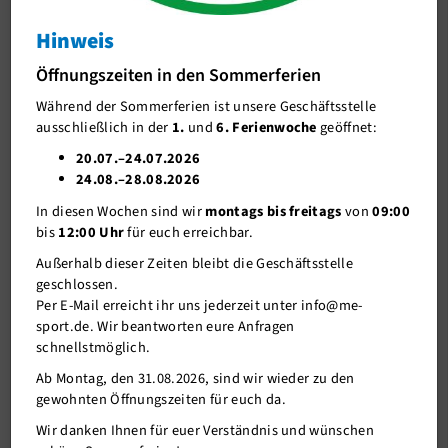
Abteilungsversammlung
Hinweis
J-Team
Abteilungsversammlung
Öffnungszeiten in den Sommerferien
Stellenangebote
Während der Sommerferien ist unsere Geschäftsstelle
Förderverein me-sport e.V.
ausschließlich in der
1.
und
6. Ferienwoche
geöffnet:
Sponsoren
20.07.–24.07.2026
24.08.–28.08.2026
Mitgliederservice
In diesen Wochen sind wir
montags bis freitags
von
09:00
Verantwortung
bis
12:00 Uhr
für euch erreichbar.
Außerhalb dieser Zeiten bleibt die Geschäftsstelle
geschlossen.
Per E-Mail erreicht ihr uns jederzeit unter info@me-
sport.de. Wir beantworten eure Anfragen
schnellstmöglich.
Ab Montag, den 31.08.2026, sind wir wieder zu den
gewohnten Öffnungszeiten für euch da.
06.03.2023
Wir danken Ihnen für euer Verständnis und wünschen