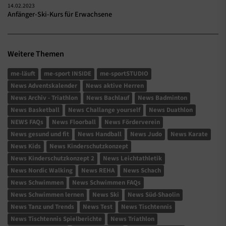
14.02.2023
Anfänger-Ski-Kurs für Erwachsene
Weitere Themen
me-läuft
me-sport INSIDE
me-sportSTUDIO
News Adventskalender
News aktive Herren
News Archiv - Triathlon
News Bachlauf
News Badminton
News Basketball
News Challange yourself
News Duathlon
NEWS FAQs
News Floorball
News Förderverein
News gesund und fit
News Handball
News Judo
News Karate
News Kids
News Kinderschutzkonzept
News Kinderschutzkonzept 2
News Leichtathletik
News Nordic Walking
News REHA
News Schach
News Schwimmen
News Schwimmen FAQs
News Schwimmen lernen
News Ski
News Süd-Shaolin
News Tanz und Trends
News Test
News Tischtennis
News Tischtennis Spielberichte
News Triathlon