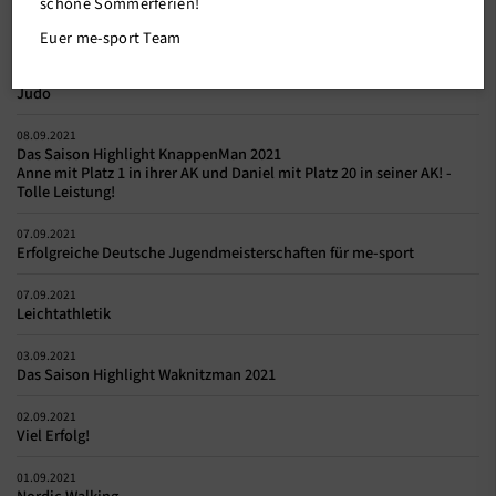
schöne Sommerferien!
19.09.2021
Schnellschach Turnier 2021
Euer me-sport Team
15.09.2021
Judo
08.09.2021
Das Saison Highlight KnappenMan 2021
Anne mit Platz 1 in ihrer AK und Daniel mit Platz 20 in seiner AK! -
Tolle Leistung!
07.09.2021
Erfolgreiche Deutsche Jugendmeisterschaften für me-sport
07.09.2021
Leichtathletik
03.09.2021
Das Saison Highlight Waknitzman 2021
02.09.2021
Viel Erfolg!
01.09.2021