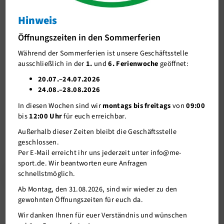
Vielen Dank für Eure Treue
Hinweis
J-Team
Verteilung der Caps und Socken
Öffnungszeiten in den Sommerferien
Stellenangebote
Während der Sommerferien ist unsere Geschäftsstelle
Förderverein me-sport e.V.
06.09.2021
ausschließlich in der
1.
und
6. Ferienwoche
geöffnet:
Sponsoren
20.07.–24.07.2026
Es geht los! Heute haben wir mit der Verteilung der Caps und der
24.08.–28.08.2026
Mitgliederservice
Socken begonnen. Natürlich könnt Ihr Euer Dankeschön auch
In diesen Wochen sind wir
montags bis freitags
von
09:00
weiterhin in der Geschäftsstelle oder im Studio abholen.
Verantwortung
bis
12:00 Uhr
für euch erreichbar.
Außerhalb dieser Zeiten bleibt die Geschäftsstelle
geschlossen.
Per E-Mail erreicht ihr uns jederzeit unter info@me-
sport.de. Wir beantworten eure Anfragen
Zurück
schnellstmöglich.
Ab Montag, den 31.08.2026, sind wir wieder zu den
gewohnten Öffnungszeiten für euch da.
Weitere News
Wir danken Ihnen für euer Verständnis und wünschen