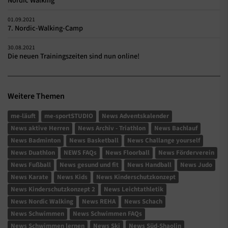
Nordic Walking
01.09.2021
7. Nordic-Walking-Camp
30.08.2021
Die neuen Trainingszeiten sind nun online!
Weitere Themen
me-läuft
me-sportSTUDIO
News Adventskalender
News aktive Herren
News Archiv - Triathlon
News Bachlauf
News Badminton
News Basketball
News Challange yourself
News Duathlon
NEWS FAQs
News Floorball
News Förderverein
News Fußball
News gesund und fit
News Handball
News Judo
News Karate
News Kids
News Kinderschutzkonzept
News Kinderschutzkonzept 2
News Leichtathletik
News Nordic Walking
News REHA
News Schach
News Schwimmen
News Schwimmen FAQs
News Schwimmen lernen
News Ski
News Süd-Shaolin