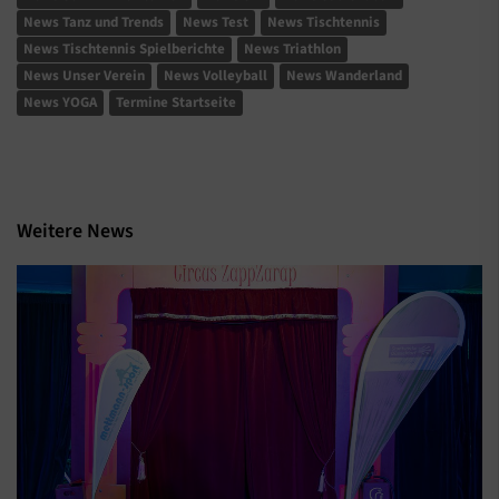
News Tanz und Trends
News Test
News Tischtennis
News Tischtennis Spielberichte
News Triathlon
News Unser Verein
News Volleyball
News Wanderland
News YOGA
Termine Startseite
Weitere News