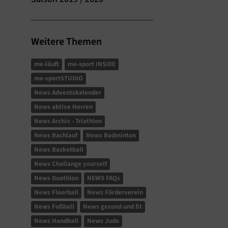
Weitere Themen
me-läuft
me-sport INSIDE
me-sportSTUDIO
News Adventskalender
News aktive Herren
News Archiv - Triathlon
News Bachlauf
News Badminton
News Basketball
News Challange yourself
News Duathlon
NEWS FAQs
News Floorball
News Förderverein
News Fußball
News gesund und fit
News Handball
News Judo