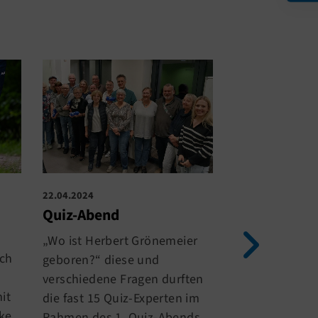
22.04.2024
12.03.2024
Quiz-Abend
Einladung z
Versammlun
„Wo ist Herbert Grönemeier
Fachbereich
ich
geboren?“ diese und
Breitenspor
verschiedene Fragen durften
Hiermit laden 
it
die fast 15 Quiz-Experten im
herzlich am
Di
ke
Rahmen des 1. Quiz-Abends