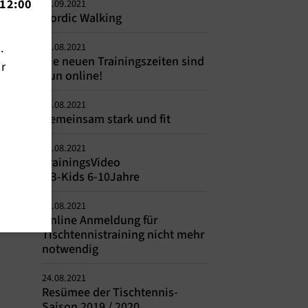
12:00
01.09.2021
Nordic Walking
n.
30.08.2021
Die neuen Trainingszeiten sind
ir
nun online!
26.08.2021
Gemeinsam stark und fit
24.08.2021
TrainingsVideo
BB-Kids 6-10Jahre
24.08.2021
Online Anmeldung für
Tischtennistraining nicht mehr
notwendig
24.08.2021
Resümee der Tischtennis-
Saison 2019 / 2020