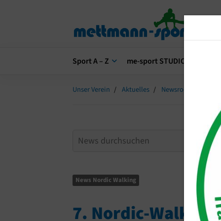
Sport A – Z
me-sport STUDIO
me-s
Unser Verein
Aktuelles
Newsroom
7. N
News Nordic Walking
7. Nordic-Walkin