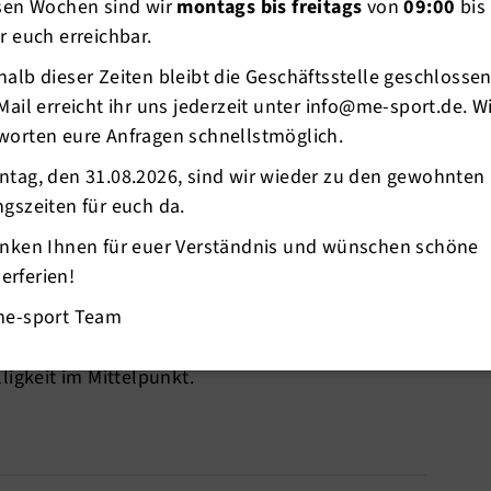
esen Wochen sind wir
montags bis freitags
von
09:00
bis
r euch erreichbar.
alb dieser Zeiten bleibt die Geschäftsstelle geschlosse
Mail erreicht ihr uns jederzeit unter info@me-sport.de. W
worten eure Anfragen schnellstmöglich.
ntag, den 31.08.2026, sind wir wieder zu den gewohnten
ordic-Walking-Camp, diesmal im Teutoburger
gszeiten für euch da.
anken Ihnen für euer Verständnis und wünschen schöne
nehmerInnen in Horn-Bad Meinberg
rferien!
- Europas größter Seminaranbieter besichtigt
me-sport Team
det. Die Höhepunkte der Wanderziele waren das
ne. Neben der sportlichen Betätigung stand
ligkeit im Mittelpunkt.