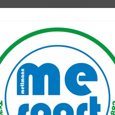
Mitglied werden
port PLUS
Unser Verein
Mitgliederservice
Verantwo
ordic-Walking-Camp
g-Camp