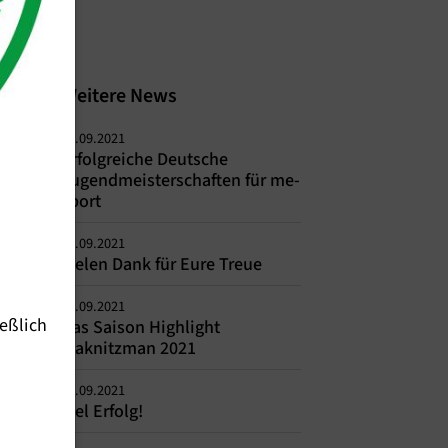
Weitere News
07.09.2021
Erfolgreiche Deutsche
Jugendmeisterschaften für me-
sport
06.09.2021
Vielen Dank für Eure Treue
03.09.2021
eßlich
Das Saison Highlight
Waknitzman 2021
02.09.2021
Viel Erfolg!