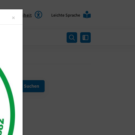
Barrierefreiheit
Leichte Sprache
Close
×
rtung