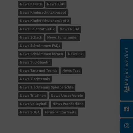
News Karate
News Kids
News Kinderschutzkonzept
News Kinderschutzkonzept 2
News Leichtathletik
News REHA
News Schach
News Schwimmen
News Schwimmen FAQs
Mitglied werden!
News Schwimmen lernen
News Ski
News Süd-Shaolin
News Tanz und Trends
News Test
News Tischtennis
News Tischtennis Spielberichte
News Triathlon
News Unser Verein
News Volleyball
News Wanderland
News YOGA
Termine Startseite