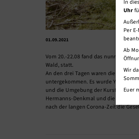
In di
Uhr
fü
Außerh
Per E-
beant
01.09.2021
Ab Mo
Vom 20.-22.08 fand das nunmehr 7. N
Öffnun
Wald, statt.
Wir d
An den drei Tagen waren die 20 Teil
Somme
untergekommen. Es wurde Yoga-Vidya 
Euer 
und die Umgebung der Kurstadt erkun
Hermanns-Denkmal und die Externstei
nach der langen Corona-Zeit die Gesel