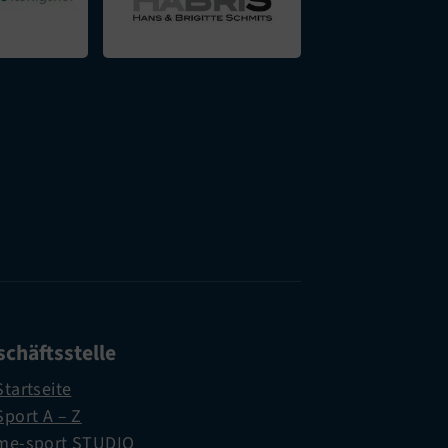
chäftsstelle
Startseite
Sport A – Z
me-sport STUDIO