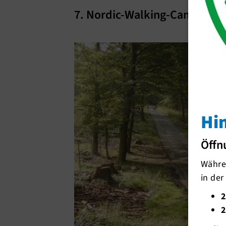
7. Nordic-Walking-Camp
Hi
Öffn
Währen
in der
2
2