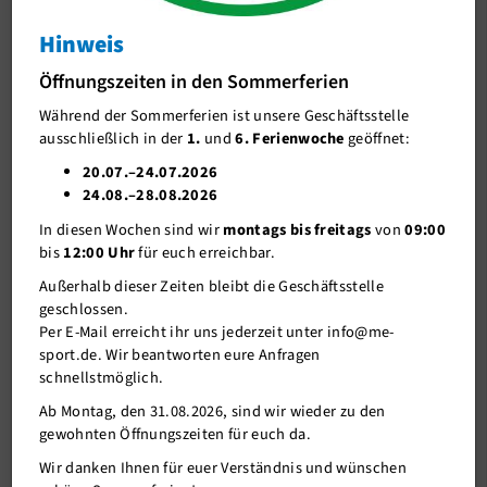
specials
Hinweis
J-Team
CHILL-Gong
Öffnungszeiten in den Sommerferien
Stellenangebote
Während der Sommerferien ist unsere Geschäftsstelle
Förderverein me-sport e.V.
ausschließlich in der
1.
und
6. Ferienwoche
geöffnet:
Sponsoren
20.07.–24.07.2026
24.08.–28.08.2026
Mitgliederservice
In diesen Wochen sind wir
montags bis freitags
von
09:00
Verantwortung
bis
12:00 Uhr
für euch erreichbar.
Außerhalb dieser Zeiten bleibt die Geschäftsstelle
geschlossen.
Per E-Mail erreicht ihr uns jederzeit unter info@me-
sport.de. Wir beantworten eure Anfragen
schnellstmöglich.
Ab Montag, den 31.08.2026, sind wir wieder zu den
gewohnten Öffnungszeiten für euch da.
29.03.2018
Wir danken Ihnen für euer Verständnis und wünschen