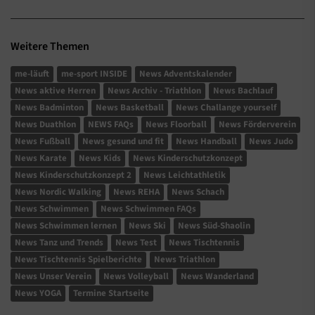
Weitere Themen
me-läuft
me-sport INSIDE
News Adventskalender
News aktive Herren
News Archiv - Triathlon
News Bachlauf
News Badminton
News Basketball
News Challange yourself
News Duathlon
NEWS FAQs
News Floorball
News Förderverein
News Fußball
News gesund und fit
News Handball
News Judo
News Karate
News Kids
News Kinderschutzkonzept
News Kinderschutzkonzept 2
News Leichtathletik
News Nordic Walking
News REHA
News Schach
News Schwimmen
News Schwimmen FAQs
News Schwimmen lernen
News Ski
News Süd-Shaolin
News Tanz und Trends
News Test
News Tischtennis
News Tischtennis Spielberichte
News Triathlon
News Unser Verein
News Volleyball
News Wanderland
News YOGA
Termine Startseite