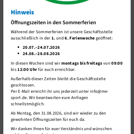
16. Mettmanner Duathlon
Hinweis
J-Team
15.04.2018
Öffnungszeiten in den Sommerferien
Stellenangebote
Während der Sommerferien ist unsere Geschäftsstelle
Förderverein me-sport e.V.
ausschließlich in der
1.
und
6. Ferienwoche
geöffnet:
Sponsoren
20.07.–24.07.2026
24.08.–28.08.2026
Mitgliederservice
In diesen Wochen sind wir
montags bis freitags
von
09:00
Verantwortung
bis
12:00 Uhr
für euch erreichbar.
Außerhalb dieser Zeiten bleibt die Geschäftsstelle
geschlossen.
Per E-Mail erreicht ihr uns jederzeit unter info@me-
sport.de. Wir beantworten eure Anfragen
schnellstmöglich.
Ab Montag, den 31.08.2026, sind wir wieder zu den
gewohnten Öffnungszeiten für euch da.
15.04.2018
Wir danken Ihnen für euer Verständnis und wünschen