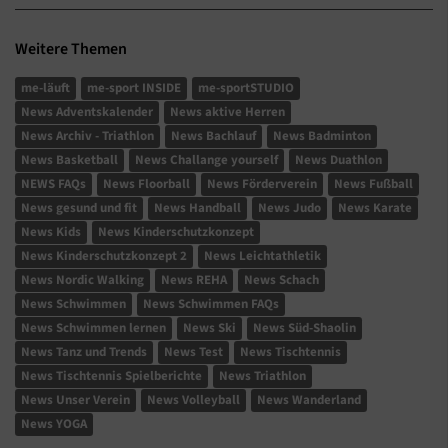
Weitere Themen
me-läuft
me-sport INSIDE
me-sportSTUDIO
News Adventskalender
News aktive Herren
News Archiv - Triathlon
News Bachlauf
News Badminton
News Basketball
News Challange yourself
News Duathlon
NEWS FAQs
News Floorball
News Förderverein
News Fußball
News gesund und fit
News Handball
News Judo
News Karate
News Kids
News Kinderschutzkonzept
News Kinderschutzkonzept 2
News Leichtathletik
News Nordic Walking
News REHA
News Schach
News Schwimmen
News Schwimmen FAQs
News Schwimmen lernen
News Ski
News Süd-Shaolin
News Tanz und Trends
News Test
News Tischtennis
News Tischtennis Spielberichte
News Triathlon
News Unser Verein
News Volleyball
News Wanderland
News YOGA