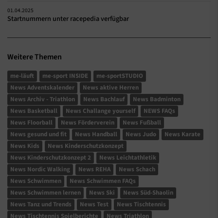
01.04.2025
Startnummern unter racepedia verfügbar
Weitere Themen
me-läuft
me-sport INSIDE
me-sportSTUDIO
News Adventskalender
News aktive Herren
News Archiv - Triathlon
News Bachlauf
News Badminton
News Basketball
News Challange yourself
NEWS FAQs
News Floorball
News Förderverein
News Fußball
News gesund und fit
News Handball
News Judo
News Karate
News Kids
News Kinderschutzkonzept
News Kinderschutzkonzept 2
News Leichtathletik
News Nordic Walking
News REHA
News Schach
News Schwimmen
News Schwimmen FAQs
News Schwimmen lernen
News Ski
News Süd-Shaolin
News Tanz und Trends
News Test
News Tischtennis
News Tischtennis Spielberichte
News Triathlon