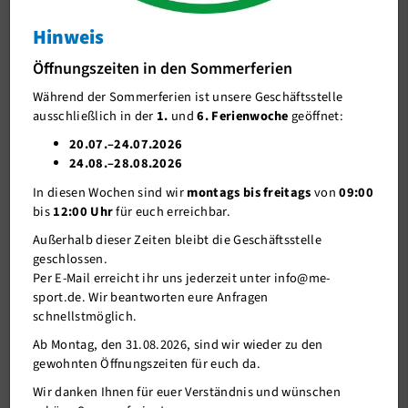
News Duathlon
Hinweis
J-Team
Spannende Wettkämpfe und fröhliche
Öffnungszeiten in den Sommerferien
Stellenangebote
Gesichter beim Duathlon Mettmann 2025
Während der Sommerferien ist unsere Geschäftsstelle
Förderverein me-sport e.V.
Spannende Wettkämpfe und fröhliche Gesichter
ausschließlich in der
1.
und
6. Ferienwoche
geöffnet:
beim Duathlon Mettmann 2025
Sponsoren
20.07.–24.07.2026
24.08.–28.08.2026
Mitgliederservice
In diesen Wochen sind wir
montags bis freitags
von
09:00
Verantwortung
bis
12:00 Uhr
für euch erreichbar.
Außerhalb dieser Zeiten bleibt die Geschäftsstelle
geschlossen.
Per E-Mail erreicht ihr uns jederzeit unter info@me-
sport.de. Wir beantworten eure Anfragen
schnellstmöglich.
Ab Montag, den 31.08.2026, sind wir wieder zu den
gewohnten Öffnungszeiten für euch da.
Wir danken Ihnen für euer Verständnis und wünschen