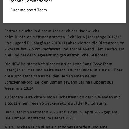
schöne Sommerferien!
Euer me-sport Team
19.04.2025
Erstmals durfte in diesem Jahr auch der Nachwuchs
beim Duathlon Mettmann starten. Schüler A (Jahrgänge 2012/13)
und Jugend B (Jahrgänge 2010/11) absolvierten die Distanzen von
2 km Laufen, 7,5 km Radfahren und abschließend 1 km Laufen. Im
Ziel und bei der Siegerehrung gab es fröhliche Gesichter.
Die NRW Meisterschaft sicherten sich Lena Sang (AyyoTeam
Essen) in 1:17:11 und Malte Baehr (TriStar Oelde) in 1:03:10. Über
die Kurzdistanz gab es bei den Herren einen neuen
Streckenrekord. Bei den Damen gewann Carina Hubbert aus
Wesel in 2:18:14.
Außerdem, erreichte Simon Huckestein von der SG Wenden mit
1:55:12 einen neuen Streckenrekord auf der Kurzdistanz.
Der Duathlon Mettmann 2026 ist für den 19. April 2026 geplant.
Die Anmeldung startet im Herbst 2025.
Wir wünschen Euch allen ein schönes Osterfest und eine