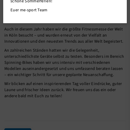
schöne Sommerferien!
13.04.2025
Euer me-sport Team
Besuch auf der FIBO
Auch in diesem Jahr haben wir die größte Fitnessmesse der Welt
in Köln besucht – und wurden erneut von der Vielfalt an
Innovationen und den neuesten Trends aus aller Welt begeistert.
An zahlreichen Ständen hatten wir die Gelegenheit,
unterschiedlichste Geräte selbst zu testen. Besonders im Bereich
Spinning-Bikes haben wir uns intensiv mit verschiedenen
Modellen auseinandergesetzt und uns umfassend beraten lassen
– ein wichtiger Schritt für unsere geplante Neuanschaffung.
Wir blicken auf einen inspirierenden Tag voller Eindrücke, guter
Laune und frischer Ideen zurück. Wir freuen uns das ein oder
andere bald mit Euch zu teilen!