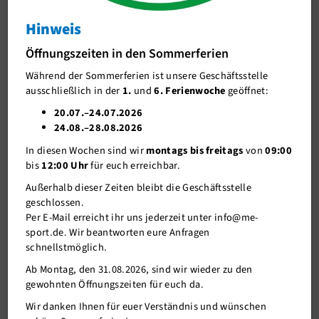
Hinweis
J-Team
Mit Unterstützung der Stadtwerke
Düsseldorf AG
Öffnungszeiten in den Sommerferien
Stellenangebote
Dankeschön fürs Ehrenamt
Während der Sommerferien ist unsere Geschäftsstelle
Förderverein me-sport e.V.
ausschließlich in der
1.
und
6. Ferienwoche
geöffnet:
Sponsoren
20.07.–24.07.2026
24.08.–28.08.2026
Mitgliederservice
17.04.2025
In diesen Wochen sind wir
montags bis freitags
von
09:00
Verantwortung
bis
12:00 Uhr
für euch erreichbar.
Dank unseres Kooperationspartners, der Stadtwerke Düsseldorf
AG, erhielten rund 105 Ehrenamtliche einen kostenlosen
Außerhalb dieser Zeiten bleibt die Geschäftsstelle
Stadionsbesuch bei Fortuna Düsseldorf als Dankeschön für ihr
geschlossen.
ehrenamtliches Engagement in unserem Verein.
Per E-Mail erreicht ihr uns jederzeit unter info@me-
sport.de. Wir beantworten eure Anfragen
Bei den Spielen Greuther Fürth, Regensburg sowie Preußen
schnellstmöglich.
Münster konnten unsere Ehrenamtlichen Stadionluft in der
Merkur Spiel-Arena genießen.
Ab Montag, den 31.08.2026, sind wir wieder zu den
gewohnten Öffnungszeiten für euch da.
Vielen Dank an die Stadtwerke Düsseldorf AG!
Wir danken Ihnen für euer Verständnis und wünschen