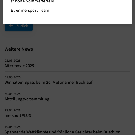
schöne Sommerferien!
Euer me-sport Team
Zurück
Weitere News
03.05.2025
Aftermovie 2025
01.05.2025
Wir hatten Spass beim 20. Mettmanner Bachlauf
30.04.2025
Abteilungsversammlung
23.04.2025
me-sportPLUS
19.04.2025
Spannende Wettkämpfe und fröhliche Gesichter beim Duathlon