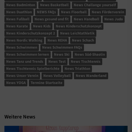
News Badminton
News Basketball
News Challange yourself
News Duathlon
NEWS FAQs
News Floorball
News Förderverein
News Fußball
News gesund und fit
News Handball
News Judo
News Karate
News Kids
News Kinderschutzkonzept
News Kinderschutzkonzept 2
News Leichtathletik
News Nordic Walking
News REHA
News Schach
News Schwimmen
News Schwimmen FAQs
News Schwimmen lernen
News Ski
News Süd-Shaolin
News Tanz und Trends
News Test
News Tischtennis
News Tischtennis Spielberichte
News Triathlon
News Unser Verein
News Volleyball
News Wanderland
News YOGA
Termine Startseite
Weitere News