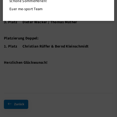
schöne Sommerferien!
1. Platz Christian Rüffer
Euer me-sport Team
2. Platz Thomas Nolte
3. Platz Dieter Wacker / Thomas Müther
Platzierung Doppel:
1. Platz Christian Rüffer & Bernd Kleinschmidt
Herzlichen Glückwunsch!
Zurück