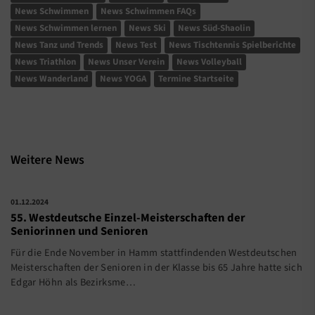
News Schwimmen
News Schwimmen FAQs
News Schwimmen lernen
News Ski
News Süd-Shaolin
News Tanz und Trends
News Test
News Tischtennis Spielberichte
News Triathlon
News Unser Verein
News Volleyball
News Wanderland
News YOGA
Termine Startseite
Weitere News
01.12.2024
55. Westdeutsche Einzel-Meisterschaften der
Seniorinnen und Senioren
Für die Ende November in Hamm stattfindenden Westdeutschen
Meisterschaften der Senioren in der Klasse bis 65 Jahre hatte sich
Edgar Höhn als Bezirksme…