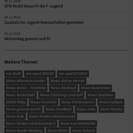
06.11.2018
DFB Mobil besucht die F-Jugend
06.11.2018
Zusätzliche Jugend Mannschaften gemeldet
02.11.2018
Aktionstag gesund und fit
Weitere Themen
me-läuft
me-sport INSIDE
me-sportSTUDIO
News Adventskalender
News aktive Herren
News Archiv - Triathlon
News Bachlauf
News Badminton
News Basketball
News Challange yourself
News Duathlon
NEWS FAQs
News Floorball
News Förderverein
News Fußball
News gesund und fit
News Handball
News Judo
News Karate
News Kids
News Kinderschutzkonzept
News Kinderschutzkonzept 2
News Leichtathletik
News Nordic Walking
News REHA
News Schach