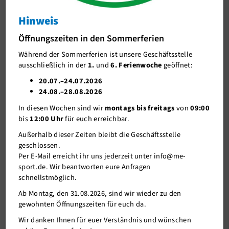
Siegerliste Vereinsmeisterschaften
Hinweis
J-Team
Siegerliste Vereinsmeisterschaften
Öffnungszeiten in den Sommerferien
Stellenangebote
Während der Sommerferien ist unsere Geschäftsstelle
Förderverein me-sport e.V.
ausschließlich in der
1.
und
6. Ferienwoche
geöffnet:
Sponsoren
20.07.–24.07.2026
24.08.–28.08.2026
Mitgliederservice
In diesen Wochen sind wir
montags bis freitags
von
09:00
Verantwortung
bis
12:00 Uhr
für euch erreichbar.
Außerhalb dieser Zeiten bleibt die Geschäftsstelle
geschlossen.
Per E-Mail erreicht ihr uns jederzeit unter info@me-
sport.de. Wir beantworten eure Anfragen
schnellstmöglich.
13.11.2018
Ab Montag, den 31.08.2026, sind wir wieder zu den
gewohnten Öffnungszeiten für euch da.
Platzierungen Einzel:
Wir danken Ihnen für euer Verständnis und wünschen