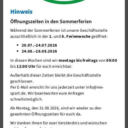
Aktionstag gesund und fit
Hinweis
J-Team
8 Kurse a 45 min in 2 Kursräumen
Öffnungszeiten in den Sommerferien
Stellenangebote
Während der Sommerferien ist unsere Geschäftsstelle
Förderverein me-sport e.V.
02.11.2018
ausschließlich in der
1.
und
6. Ferienwoche
geöffnet:
Sponsoren
20.07.–24.07.2026
Freue Dich auf acht verschiedene Kursformate zum Thema
24.08.–28.08.2026
Mitgliederservice
Gesundheit und Fitness und plane schon jetzt den 17.11.2018 von
In diesen Wochen sind wir
montags bis freitags
von
09:00
10-14 Uhr als Deinen Sporttag ein.
Verantwortung
bis
12:00 Uhr
für euch erreichbar.
Zeiten
Kursraum 1
Kursraum 2
Außerhalb dieser Zeiten bleibt die Geschäftsstelle
geschlossen.
10:15 - 11:00
TosoX
Rücken fit:
Per E-Mail erreicht ihr uns jederzeit unter info@me-
Uhr
faszial
sport.de. Wir beantworten eure Anfragen
11:15 -12:00
Spinning (bitte anmelden)
Drums Alive
schnellstmöglich.
Uhr
Ab Montag, den 31.08.2026, sind wir wieder zu den
12:15 -13:00
Langhantel Workout (bitte
Deep Work
gewohnten Öffnungszeiten für euch da.
Uhr
anmelden)
Wir danken Ihnen für euer Verständnis und wünschen