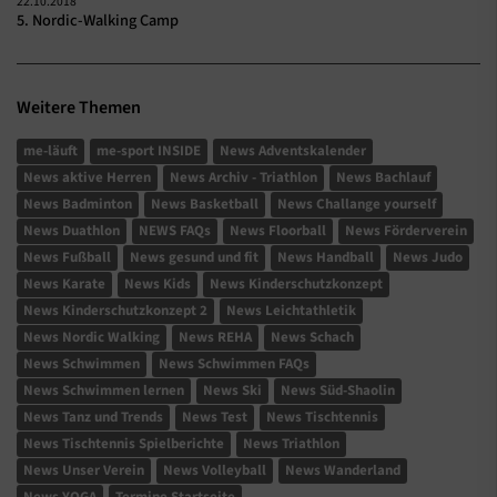
22.10.2018
5. Nordic-Walking Camp
Weitere Themen
me-läuft
me-sport INSIDE
News Adventskalender
News aktive Herren
News Archiv - Triathlon
News Bachlauf
News Badminton
News Basketball
News Challange yourself
News Duathlon
NEWS FAQs
News Floorball
News Förderverein
News Fußball
News gesund und fit
News Handball
News Judo
News Karate
News Kids
News Kinderschutzkonzept
News Kinderschutzkonzept 2
News Leichtathletik
News Nordic Walking
News REHA
News Schach
News Schwimmen
News Schwimmen FAQs
News Schwimmen lernen
News Ski
News Süd-Shaolin
News Tanz und Trends
News Test
News Tischtennis
News Tischtennis Spielberichte
News Triathlon
News Unser Verein
News Volleyball
News Wanderland