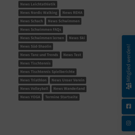
News Leichtathletik
News Nordic Walking
News REHA
News Schach
News Schwimmen
News Schwimmen FAQs
News Schwimmen lernen
News Ski
News Süd-Shaolin
Mitglied werden!
News Tanz und Trends
News Test
News Tischtennis
News Tischtennis Spielberichte
News Triathlon
News Unser Verein
News Volleyball
News Wanderland
News YOGA
Termine Startseite