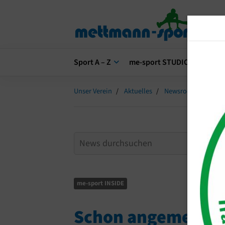
Sport A – Z
me-sport STUDIO
me-s
Unser Verein
Aktuelles
Newsroom
Scho
me-sport INSIDE
Schon angemeldet