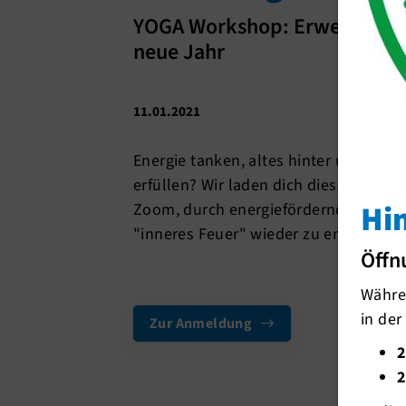
YOGA Workshop: Erwecke dein 
neue Jahr
11.01.2021
Energie tanken, altes hinter uns lass
erfüllen? Wir laden dich diesen Sams
Hi
Zoom, durch energiefördernde Asnas
"inneres Feuer" wieder zu entfachen u
Öffn
Währen
in der
Zur Anmeldung
2
2