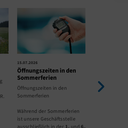
15.07.2026
14.07.2026
Öffnungszeiten in den
Sommerferi
Sommerferien
g
Am 20.07.2026
Öffnungszeiten in den
Sommerferien.
Sommerferien
R.
Schließung der
Sporthallen fi
Während der Sommerferien
Sportangebote
ist unsere Geschäftsstelle
gewohnt statt.
ausschließlich in der
1.
und
6.