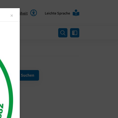
Barrierefreiheit
Leichte Sprache
Close
×
rtung