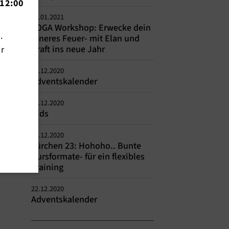
12:00
07.01.2021
YOGA Workshop: Erwecke dein
n.
inneres Feuer- mit Elan und
Kraft ins neue Jahr
ir
24.12.2020
Adventskalender
23.12.2020
Kids
23.12.2020
Türchen 23: Hohoho.. Bunte
Kursformate- für ein flexibles
Training
22.12.2020
Adventskalender