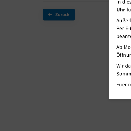
In di
Uhr
fü
Zurück
Außerh
Per E-
beant
Ab Mo
Öffnun
Wir d
Somme
Euer 