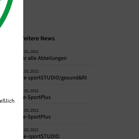
Weitere News
14.01.2021
Für alle Abteilungen
12.01.2021
me-sportSTUDIO/gesund&fit
12.01.2021
Me-SportPlus
eßlich
12.01.2021
Me-SportPlus
12.01.2021
me-sportSTUDIO