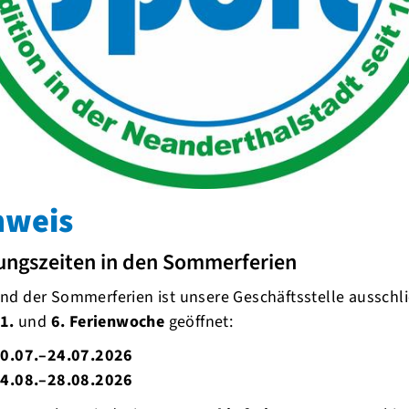
inneres Feuer- mit Elan und Kraft ins
en Körper & Geist mit neuer Lebensfreude
tag,
den 16.01. von 13:30 bis 14:45 Uhr
, über
nweis
, fließende Abfolgen und Atemübungen dein
nd mit neuer Kraft & Elan in 2021 zu starten!
ungszeiten in den Sommerferien
d der Sommerferien ist unsere Geschäftsstelle ausschli
1.
und
6. Ferienwoche
geöffnet:
0.07.–24.07.2026
4.08.–28.08.2026