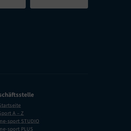
chäftsstelle
Startseite
Sport A – Z
me-sport STUDIO
me-sport PLUS