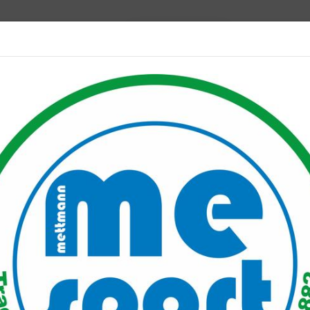
Mitglied werden
port PLUS
Unser Verein
Mitgliederservice
Verantwo
n angemeldet?
?