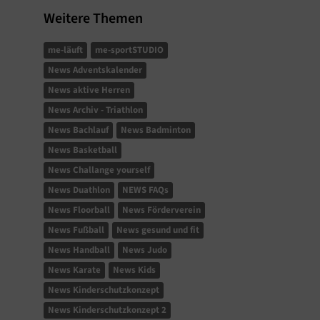
Weitere Themen
me-läuft
me-sportSTUDIO
News Adventskalender
News aktive Herren
News Archiv - Triathlon
News Bachlauf
News Badminton
News Basketball
News Challange yourself
News Duathlon
NEWS FAQs
News Floorball
News Förderverein
News Fußball
News gesund und fit
News Handball
News Judo
News Karate
News Kids
News Kinderschutzkonzept
News Kinderschutzkonzept 2