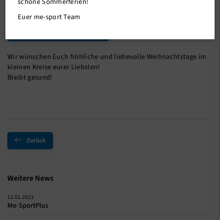
schöne Sommerferien!
Euer me-sport Team
Vorlesestunde mit Wilma
Wir wünschen Euch fröhliche und liebevolle Weihnachtstage im
kleinen Kreise eurer Liebsten!
Bleibt gesund!
Zurück
Weitere News
12.01.2021
Me-SportPlus