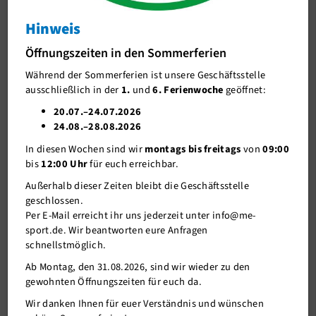
Adventskalender
Hinweis
J-Team
Türchen 24: Bunte Weihnachtsgeschichten für Kids
Öffnungszeiten in den Sommerferien
Stellenangebote
vorgelesen von Wilma Rohde
Während der Sommerferien ist unsere Geschäftsstelle
Förderverein me-sport e.V.
ausschließlich in der
1.
und
6. Ferienwoche
geöffnet:
24.12.2020
Sponsoren
20.07.–24.07.2026
24.08.–28.08.2026
Mitgliederservice
Das letzte Adventstürchen Nr.24 lädt zur gemütlichen
In diesen Wochen sind wir
montags bis freitags
von
09:00
Vorlesestunde mit Wilma Rohde ein.
Verantwortung
bis
12:00 Uhr
für euch erreichbar.
Taucht mit Wilma in die bunte Weihnachtsbildergeschichte
"Weihnachten wie noch nie!" von Friederike Wilhelmi mit Bildern
Außerhalb dieser Zeiten bleibt die Geschäftsstelle
von Julia Ginsbach ein und lasst euch verzaubern.
geschlossen.
Per E-Mail erreicht ihr uns jederzeit unter info@me-
Für die großen Kids hat Wilma eine spannende Geschichte
sport.de. Wir beantworten eure Anfragen
rausgesucht aus dem Buch "Weihnachtsgeschichten vom Franz"
schnellstmöglich.
von Christine Nöstliger - lasst euch überraschen was Franz sich zu
Ab Montag, den 31.08.2026, sind wir wieder zu den
Weihnachten wünscht und ob sein Wunsch in Erfüllung geht?!
gewohnten Öffnungszeiten für euch da.
Holt euch eine warme Deckte und/oder eine warme Schokolade -
Wir danken Ihnen für euer Verständnis und wünschen
wir wünschen euch viel Spaß beim Zuhören!