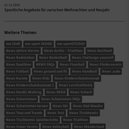
21.12.2020
Sportliche Angebote für zwischen Weihnachten und Neujahr
Weitere Themen
me-läuft
me-sport INSIDE
me-sportSTUDIO
News aktive Herren
News Archiv - Triathlon
News Bachlauf
News Badminton
News Basketball
News Challange yourself
News Duathlon
NEWS FAQs
News Floorball
News Förderverein
News Fußball
News gesund und fit
News Handball
News Judo
News Karate
News Kids
News Kinderschutzkonzept
News Kinderschutzkonzept 2
News Leichtathletik
News Nordic Walking
News REHA
News Schach
News Schwimmen
News Schwimmen FAQs
News Schwimmen lernen
News Ski
News Süd-Shaolin
News Tanz und Trends
News Test
News Tischtennis
News Tischtennis Spielberichte
News Triathlon
News Unser Verein
News Volleyball
News Wanderland