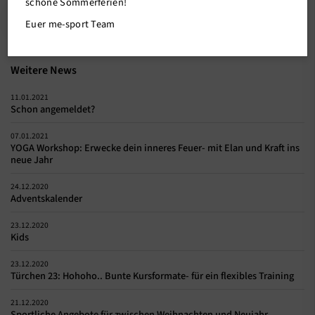
schöne Sommerferien!
Zurück
Euer me-sport Team
Weitere News
11.01.2021
Schon angemeldet?
07.01.2021
YOGA Workshop: Erwecke dein inneres Feuer- mit Elan und Kraft ins
neue Jahr
24.12.2020
Adventskalender
23.12.2020
Kids
23.12.2020
Türchen 23: Hohoho.. Bunte Kursformate- für ein flexibles Training
21.12.2020
Sportliche Angebote für zwischen Weihnachten und Neujahr