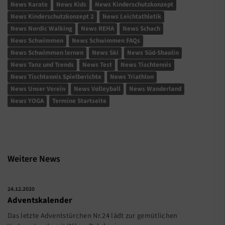
News Karate
News Kids
News Kinderschutzkonzept
News Kinderschutzkonzept 2
News Leichtathletik
News Nordic Walking
News REHA
News Schach
News Schwimmen
News Schwimmen FAQs
News Schwimmen lernen
News Ski
News Süd-Shaolin
News Tanz und Trends
News Test
News Tischtennis
News Tischtennis Spielberichte
News Triathlon
News Unser Verein
News Volleyball
News Wanderland
News YOGA
Termine Startseite
Weitere News
24.12.2020
Adventskalender
Das letzte Adventstürchen Nr.24 lädt zur gemütlichen