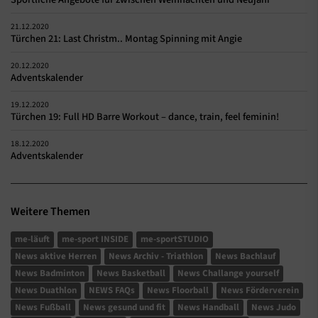
21.12.2020
Türchen 21: Last Christm.. Montag Spinning mit Angie
20.12.2020
Adventskalender
19.12.2020
Türchen 19: Full HD Barre Workout – dance, train, feel feminin!
18.12.2020
Adventskalender
Weitere Themen
me-läuft
me-sport INSIDE
me-sportSTUDIO
News aktive Herren
News Archiv - Triathlon
News Bachlauf
News Badminton
News Basketball
News Challange yourself
News Duathlon
NEWS FAQs
News Floorball
News Förderverein
News Fußball
News gesund und fit
News Handball
News Judo