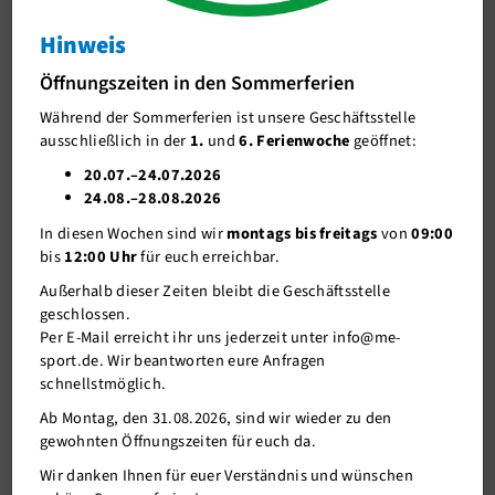
Adventskalender
Hinweis
J-Team
Türchen 22: Papa-Kind-Würfelworkout!
Öffnungszeiten in den Sommerferien
Stellenangebote
Heute schon gemeinsam geschwitzt?
Während der Sommerferien ist unsere Geschäftsstelle
Förderverein me-sport e.V.
ausschließlich in der
1.
und
6. Ferienwoche
geöffnet:
22.12.2020
Sponsoren
20.07.–24.07.2026
24.08.–28.08.2026
Mitgliederservice
Im Türchen Nr.22 haben wir ein sport-, spiel- und vor allem ein
In diesen Wochen sind wir
montags bis freitags
von
09:00
spaßreiches
Papa-Kind-Würfelworkout
für euch versteckt.
Verantwortung
bis
12:00 Uhr
für euch erreichbar.
Schaut auf unserem "
YouTubeKanal: me-sportSTUDIO
" vorbei
Außerhalb dieser Zeiten bleibt die Geschäftsstelle
und sportelt zusammen mit Milla und Marcel!
geschlossen.
Per E-Mail erreicht ihr uns jederzeit unter info@me-
Wir wünschen euch viel Spaß beim gemeinsamen Schwitzen,
sport.de. Wir beantworten eure Anfragen
Sporteln und Lachen!
schnellstmöglich.
Ab Montag, den 31.08.2026, sind wir wieder zu den
gewohnten Öffnungszeiten für euch da.
Wir danken Ihnen für euer Verständnis und wünschen