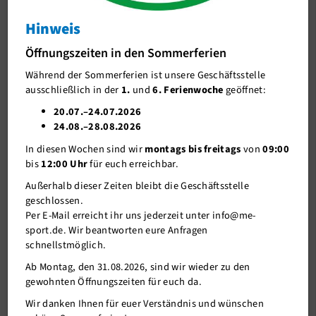
Reha
Hinweis
J-Team
Sport nach Schlag
Öffnungszeiten in den Sommerferien
Stellenangebote
Während der Sommerferien ist unsere Geschäftsstelle
Förderverein me-sport e.V.
ausschließlich in der
1.
und
6. Ferienwoche
geöffnet:
Sponsoren
20.07.–24.07.2026
24.08.–28.08.2026
Mitgliederservice
In diesen Wochen sind wir
montags bis freitags
von
09:00
Verantwortung
bis
12:00 Uhr
für euch erreichbar.
Außerhalb dieser Zeiten bleibt die Geschäftsstelle
geschlossen.
Per E-Mail erreicht ihr uns jederzeit unter info@me-
sport.de. Wir beantworten eure Anfragen
schnellstmöglich.
Ab Montag, den 31.08.2026, sind wir wieder zu den
gewohnten Öffnungszeiten für euch da.
30.11.2021
Wir danken Ihnen für euer Verständnis und wünschen