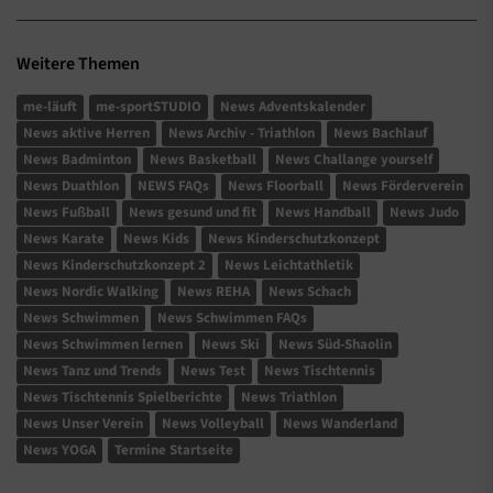
Weitere Themen
me-läuft
me-sportSTUDIO
News Adventskalender
News aktive Herren
News Archiv - Triathlon
News Bachlauf
News Badminton
News Basketball
News Challange yourself
News Duathlon
NEWS FAQs
News Floorball
News Förderverein
News Fußball
News gesund und fit
News Handball
News Judo
News Karate
News Kids
News Kinderschutzkonzept
News Kinderschutzkonzept 2
News Leichtathletik
News Nordic Walking
News REHA
News Schach
News Schwimmen
News Schwimmen FAQs
News Schwimmen lernen
News Ski
News Süd-Shaolin
News Tanz und Trends
News Test
News Tischtennis
News Tischtennis Spielberichte
News Triathlon
News Unser Verein
News Volleyball
News Wanderland
News YOGA
Termine Startseite