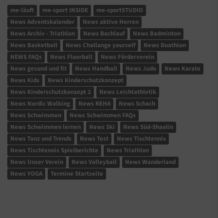
me-läuft
me-sport INSIDE
me-sportSTUDIO
News Adventskalender
News aktive Herren
News Archiv - Triathlon
News Bachlauf
News Badminton
News Basketball
News Challange yourself
News Duathlon
NEWS FAQs
News Floorball
News Förderverein
News gesund und fit
News Handball
News Judo
News Karate
News Kids
News Kinderschutzkonzept
News Kinderschutzkonzept 2
News Leichtathletik
News Nordic Walking
News REHA
News Schach
News Schwimmen
News Schwimmen FAQs
News Schwimmen lernen
News Ski
News Süd-Shaolin
News Tanz und Trends
News Test
News Tischtennis
News Tischtennis Spielberichte
News Triathlon
News Unser Verein
News Volleyball
News Wanderland
News YOGA
Termine Startseite