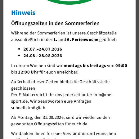
Neue Lizenzen
Hinweis
J-Team
Neue Lizenzen
Öffnungszeiten in den Sommerferien
Stellenangebote
Während der Sommerferien ist unsere Geschäftsstelle
Förderverein me-sport e.V.
ausschließlich in der
1.
und
6. Ferienwoche
geöffnet:
Sponsoren
20.07.–24.07.2026
24.08.–28.08.2026
Mitgliederservice
In diesen Wochen sind wir
montags bis freitags
von
09:00
Verantwortung
bis
12:00 Uhr
für euch erreichbar.
Außerhalb dieser Zeiten bleibt die Geschäftsstelle
geschlossen.
Per E-Mail erreicht ihr uns jederzeit unter info@me-
sport.de. Wir beantworten eure Anfragen
schnellstmöglich.
Ab Montag, den 31.08.2026, sind wir wieder zu den
gewohnten Öffnungszeiten für euch da.
08.12.2021
Wir danken Ihnen für euer Verständnis und wünschen