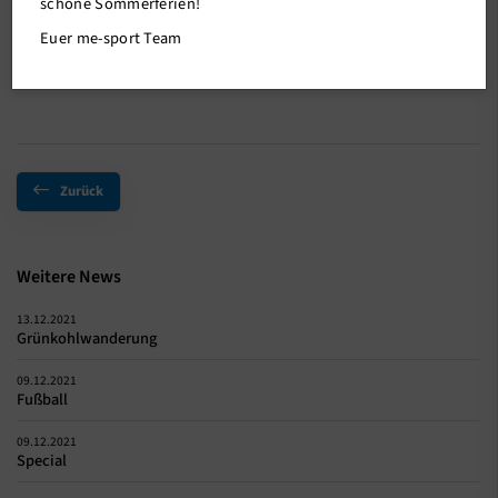
Glückwunsch an Marcel Kummer und Wolfgang Pietschmann zum
schöne Sommerferien!
bestandenen Kindertrainer Schein. Die Kinder freuen sich schon
Euer me-sport Team
auf neue Lehrninhalte.
Zurück
Weitere News
13.12.2021
Grünkohlwanderung
09.12.2021
Fußball
09.12.2021
Special