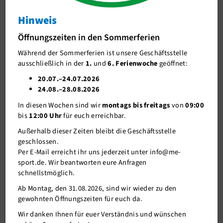
Mettmanner Sporttag
Hinweis
J-Team
Öffnungszeiten in den Sommerferien
Stellenangebote
Während der Sommerferien ist unsere Geschäftsstelle
Förderverein me-sport e.V.
ausschließlich in der
1.
und
6. Ferienwoche
geöffnet:
Sponsoren
20.07.–24.07.2026
24.08.–28.08.2026
Mitgliederservice
In diesen Wochen sind wir
montags bis freitags
von
09:00
Verantwortung
bis
12:00 Uhr
für euch erreichbar.
Außerhalb dieser Zeiten bleibt die Geschäftsstelle
geschlossen.
Per E-Mail erreicht ihr uns jederzeit unter info@me-
sport.de. Wir beantworten eure Anfragen
schnellstmöglich.
Ab Montag, den 31.08.2026, sind wir wieder zu den
01.06.2026
gewohnten Öffnungszeiten für euch da.
Wir danken Ihnen für euer Verständnis und wünschen
Sportvereine laden zum 1. Mettmanner Sporttag