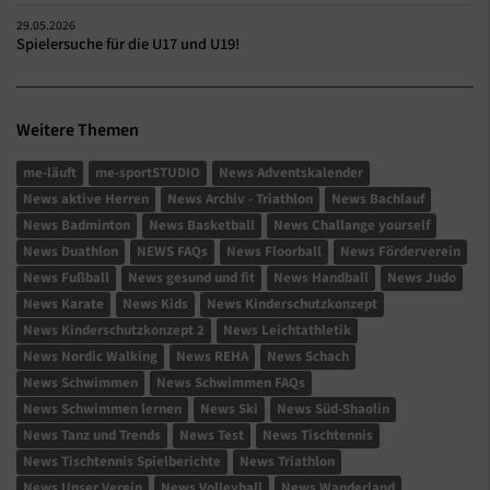
29.05.2026
Spielersuche für die U17 und U19!
Weitere Themen
me-läuft
me-sportSTUDIO
News Adventskalender
News aktive Herren
News Archiv - Triathlon
News Bachlauf
News Badminton
News Basketball
News Challange yourself
News Duathlon
NEWS FAQs
News Floorball
News Förderverein
News Fußball
News gesund und fit
News Handball
News Judo
News Karate
News Kids
News Kinderschutzkonzept
News Kinderschutzkonzept 2
News Leichtathletik
News Nordic Walking
News REHA
News Schach
News Schwimmen
News Schwimmen FAQs
News Schwimmen lernen
News Ski
News Süd-Shaolin
News Tanz und Trends
News Test
News Tischtennis
News Tischtennis Spielberichte
News Triathlon
News Unser Verein
News Volleyball
News Wanderland