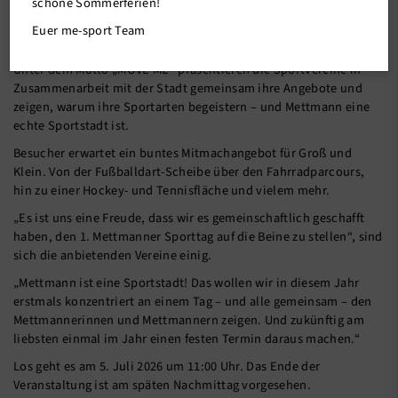
schöne Sommerferien!
Am Sonntag,
5. Juli 2026
, laden die Mettmanner Sportvereine
Euer me-sport Team
zum
1. Mettmanner Sporttag auf dem Königshofplatz
ein.
Unter dem Motto „MOVE ME“ präsentieren die Sportvereine in
Zusammenarbeit mit der Stadt gemeinsam ihre Angebote und
zeigen, warum ihre Sportarten begeistern – und Mettmann eine
echte Sportstadt ist.
Besucher erwartet ein buntes Mitmachangebot für Groß und
Klein. Von der Fußballdart-Scheibe über den Fahrradparcours,
hin zu einer Hockey- und Tennisfläche und vielem mehr.
„Es ist uns eine Freude, dass wir es gemeinschaftlich geschafft
haben, den 1. Mettmanner Sporttag auf die Beine zu stellen“, sind
sich die anbietenden Vereine einig.
„Mettmann ist eine Sportstadt! Das wollen wir in diesem Jahr
erstmals konzentriert an einem Tag – und alle gemeinsam – den
Mettmannerinnen und Mettmannern zeigen. Und zukünftig am
liebsten einmal im Jahr einen festen Termin daraus machen.“
Los geht es am 5. Juli 2026 um 11:00 Uhr. Das Ende der
Veranstaltung ist am späten Nachmittag vorgesehen.