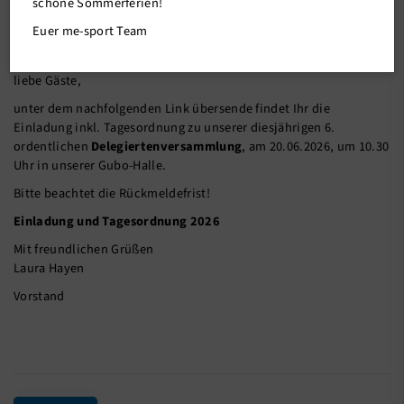
schöne Sommerferien!
Liebe Delegierte,
Euer me-sport Team
liebe Präsidiumsmitglieder,
liebe Jugendbeauftragte,
liebe Gäste,
unter dem nachfolgenden Link übersende findet Ihr die
Einladung inkl. Tagesordnung zu unserer diesjährigen 6.
ordentlichen
Delegiertenversammlung
, am 20.06.2026, um 10.30
Uhr in unserer Gubo-Halle.
Bitte beachtet die Rückmeldefrist!
Einladung und Tagesordnung 2026
Mit freundlichen Grüßen
Laura Hayen
Vorstand