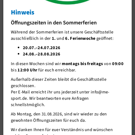
Delegiertenversammlung 2026
Hinweis
J-Team
Einladung und Tagesordnung
Öffnungszeiten in den Sommerferien
Stellenangebote
Während der Sommerferien ist unsere Geschäftsstelle
Förderverein me-sport e.V.
ausschließlich in der
1.
und
6. Ferienwoche
geöffnet:
Sponsoren
20.07.–24.07.2026
24.08.–28.08.2026
Mitgliederservice
In diesen Wochen sind wir
montags bis freitags
von
09:00
Verantwortung
bis
12:00 Uhr
für euch erreichbar.
Außerhalb dieser Zeiten bleibt die Geschäftsstelle
geschlossen.
Per E-Mail erreicht ihr uns jederzeit unter info@me-
sport.de. Wir beantworten eure Anfragen
schnellstmöglich.
Ab Montag, den 31.08.2026, sind wir wieder zu den
gewohnten Öffnungszeiten für euch da.
01.06.2026
Wir danken Ihnen für euer Verständnis und wünschen