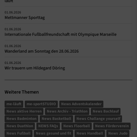
läuft
01.06.2026
Mettmanner Sporttag
01.06.2026
Internationale Fußballfreundschaft mit Olympique Marseille
01.06.2026
Wanderland am Sonntag den 28.06.2026
01.06.2026
Wir trauern um Hildegard Döring
Weitere Themen
me-läuft
me-sportSTUDIO
News Adventskalender
News aktive Herren
News Archiv - Triathlon
News Bachlauf
News Badminton
News Basketball
News Challange yourself
News Duathlon
NEWS FAQs
News Floorball
News Förderverein
News Fußball
News gesund und fit
News Handball
News Judo