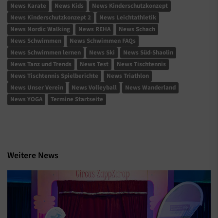
News Karate
News Kids
News Kinderschutzkonzept
News Kinderschutzkonzept 2
News Leichtathletik
News Nordic Walking
News REHA
News Schach
News Schwimmen
News Schwimmen FAQs
News Schwimmen lernen
News Ski
News Süd-Shaolin
News Tanz und Trends
News Test
News Tischtennis
News Tischtennis Spielberichte
News Triathlon
News Unser Verein
News Volleyball
News Wanderland
News YOGA
Termine Startseite
Weitere News