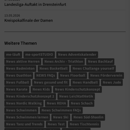
Landesliga-Auftakt in Drensteinfurt
13.05.2026
Kreispokalfinale der Damen
Weitere Themen
me-läuft
me-sportSTUDIO
News Adventskalender
News aktive Herren
News Archiv - Triathlon
News Bachlauf
News Badminton
News Basketball
News Challange yourself
News Duathlon
NEWS FAQs
News Floorball
News Förderverein
News Fußball
News gesund und fit
News Handball
News Judo
News Karate
News Kids
News Kinderschutzkonzept
News Kinderschutzkonzept 2
News Leichtathletik
News Nordic Walking
News REHA
News Schach
News Schwimmen
News Schwimmen FAQs
News Schwimmen lernen
News Ski
News Süd-Shaolin
News Tanz und Trends
News Test
News Tischtennis