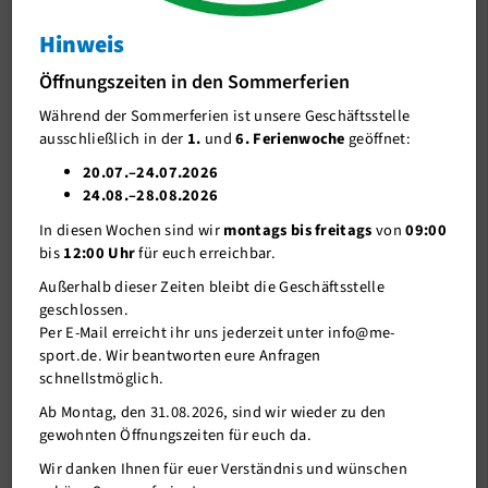
Spielersuche
Hinweis
J-Team
Fußball
Öffnungszeiten in den Sommerferien
Stellenangebote
Während der Sommerferien ist unsere Geschäftsstelle
Förderverein me-sport e.V.
ausschließlich in der
1.
und
6. Ferienwoche
geöffnet:
Sponsoren
20.07.–24.07.2026
24.08.–28.08.2026
Mitgliederservice
In diesen Wochen sind wir
montags bis freitags
von
09:00
Verantwortung
bis
12:00 Uhr
für euch erreichbar.
Außerhalb dieser Zeiten bleibt die Geschäftsstelle
geschlossen.
Per E-Mail erreicht ihr uns jederzeit unter info@me-
sport.de. Wir beantworten eure Anfragen
schnellstmöglich.
Ab Montag, den 31.08.2026, sind wir wieder zu den
gewohnten Öffnungszeiten für euch da.
29.05.2026
Wir danken Ihnen für euer Verständnis und wünschen