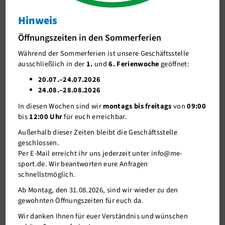
Info
Hinweis
J-Team
Wann geht es wieder los?
Öffnungszeiten in den Sommerferien
Stellenangebote
Während der Sommerferien ist unsere Geschäftsstelle
Förderverein me-sport e.V.
ausschließlich in der
1.
und
6. Ferienwoche
geöffnet:
Sponsoren
20.07.–24.07.2026
24.08.–28.08.2026
Mitgliederservice
In diesen Wochen sind wir
montags bis freitags
von
09:00
Verantwortung
bis
12:00 Uhr
für euch erreichbar.
Außerhalb dieser Zeiten bleibt die Geschäftsstelle
geschlossen.
Per E-Mail erreicht ihr uns jederzeit unter info@me-
sport.de. Wir beantworten eure Anfragen
schnellstmöglich.
Ab Montag, den 31.08.2026, sind wir wieder zu den
gewohnten Öffnungszeiten für euch da.
07.05.2020
Wir danken Ihnen für euer Verständnis und wünschen