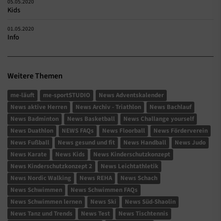
05.05.2020
Kids
01.05.2020
Info
Weitere Themen
me-läuft
me-sportSTUDIO
News Adventskalender
News aktive Herren
News Archiv - Triathlon
News Bachlauf
News Badminton
News Basketball
News Challange yourself
News Duathlon
NEWS FAQs
News Floorball
News Förderverein
News Fußball
News gesund und fit
News Handball
News Judo
News Karate
News Kids
News Kinderschutzkonzept
News Kinderschutzkonzept 2
News Leichtathletik
News Nordic Walking
News REHA
News Schach
News Schwimmen
News Schwimmen FAQs
News Schwimmen lernen
News Ski
News Süd-Shaolin
News Tanz und Trends
News Test
News Tischtennis