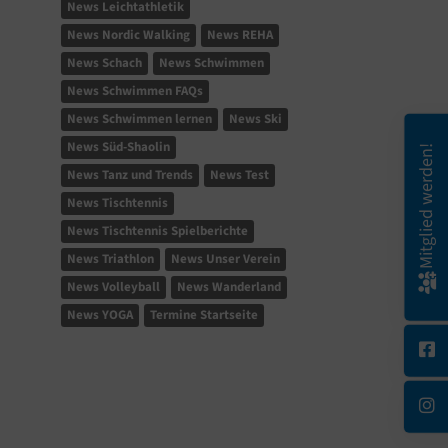
News Leichtathletik
News Nordic Walking
News REHA
News Schach
News Schwimmen
News Schwimmen FAQs
News Schwimmen lernen
News Ski
News Süd-Shaolin
Mitglied werden!
News Tanz und Trends
News Test
News Tischtennis
News Tischtennis Spielberichte
News Triathlon
News Unser Verein
News Volleyball
News Wanderland
News YOGA
Termine Startseite