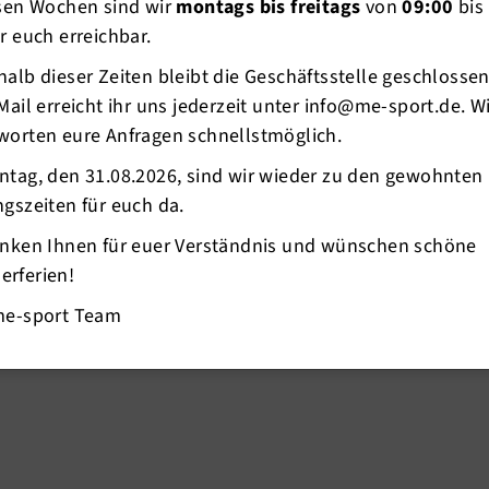
esen Wochen sind wir
montags bis freitags
von
09:00
bis
r euch erreichbar.
alb dieser Zeiten bleibt die Geschäftsstelle geschlosse
Mail erreicht ihr uns jederzeit unter info@me-sport.de. W
worten eure Anfragen schnellstmöglich.
ntag, den 31.08.2026, sind wir wieder zu den gewohnten
in unserer Stadt vom Tötter-Telefon über
gszeiten für euch da.
ungssstellen des Kreises.
anken Ihnen für euer Verständnis und wünschen schöne
rferien!
me-sport Team