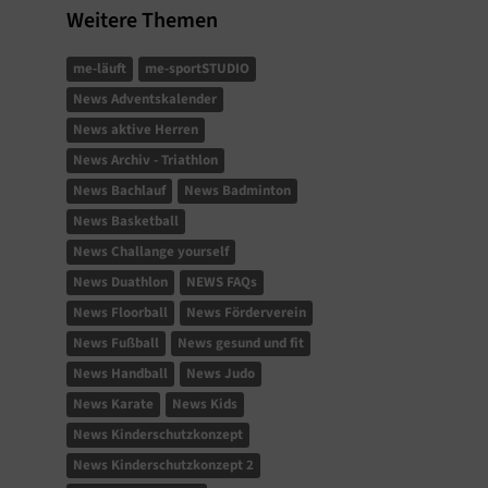
Weitere Themen
me-läuft
me-sportSTUDIO
News Adventskalender
News aktive Herren
News Archiv - Triathlon
News Bachlauf
News Badminton
News Basketball
News Challange yourself
News Duathlon
NEWS FAQs
News Floorball
News Förderverein
News Fußball
News gesund und fit
News Handball
News Judo
News Karate
News Kids
News Kinderschutzkonzept
News Kinderschutzkonzept 2