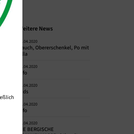
Weitere News
14.04.2020
Bauch, Obererschenkel, Po mit
Ulla
12.04.2020
Info
10.04.2020
Kids
eßlich
09.04.2020
Info
09.04.2020
DIE BERGISCHE