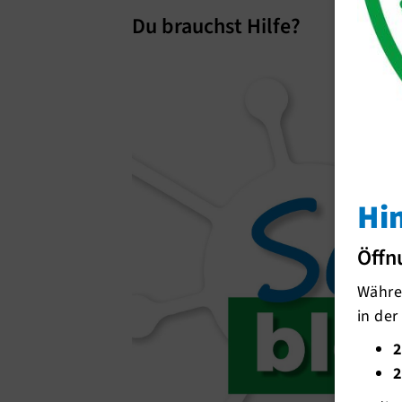
Du brauchst Hilfe?
Hi
Öffn
Währen
in der
2
2