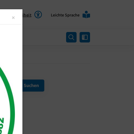
Barrierefreiheit
Leichte Sprache
Close
×
rtung