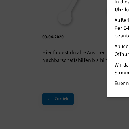
In di
Uhr
fü
Außerh
Per E-
beant
09.04.2020
Ab Mo
Hier findest du alle Ansprechpartner 
Öffnun
Nachbarschaftshilfen bis hin zu Berat
Wir d
Somme
Euer 
Zurück