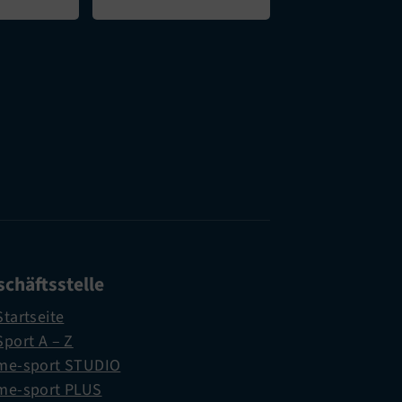
chäftsstelle
Startseite
Sport A – Z
me-sport STUDIO
me-sport PLUS