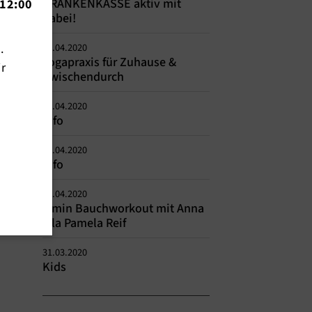
KRANKENKASSE aktiv mit
12:00
dabei!
n.
08.04.2020
Yogapraxis für Zuhause &
ir
Zwischendurch
07.04.2020
Info
06.04.2020
Info
06.04.2020
7 min Bauchworkout mit Anna
a la Pamela Reif
31.03.2020
Kids