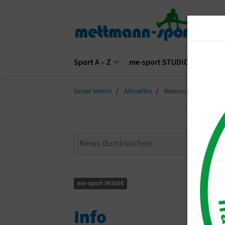
Sport A – Z
me-sport STUDIO
me-s
Unser Verein
Aktuelles
Newsroom
Info
me-sport INSIDE
Info