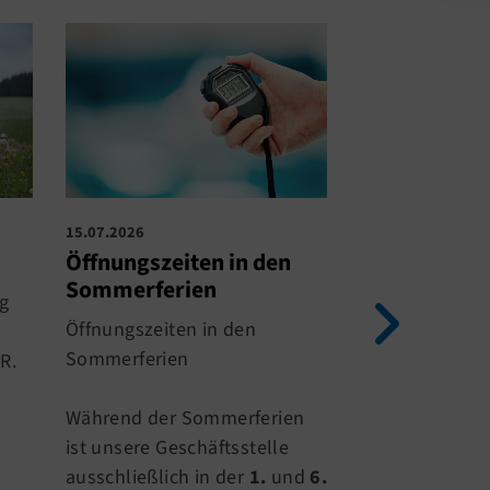
15.07.2026
14.07.2026
Öffnungszeiten in den
Sommerferi
Sommerferien
g
Am 20.07.2026
Öffnungszeiten in den
Sommerferien.
Sommerferien
R.
Schließung der
Sporthallen fi
Während der Sommerferien
Sportangebote
ist unsere Geschäftsstelle
gewohnt statt.
ausschließlich in der
1.
und
6.